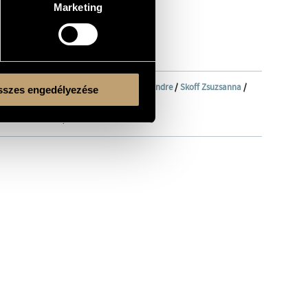
Marketing
rgy
/
Maros Éva
/
Matuz Gergely
/
Olsvay Endre
/
Skoff Zsuzsanna
/
szes engedélyezése
- midi trombone; Elke Rösler - viola