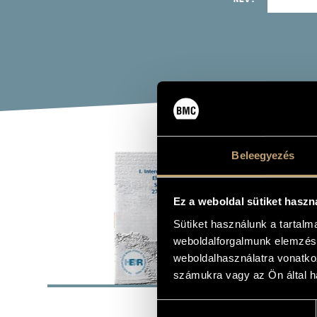
ISM
Beleegyezés
Album
Ez a weboldal sütiket haszn
Sütiket használunk a tartal
weboldalforgalmunk elemzésé
weboldalhasználatra vonatko
ALAP
számukra vagy az Ön által ha
Faragó Béla
SZERZŐK
Hozzájárulás