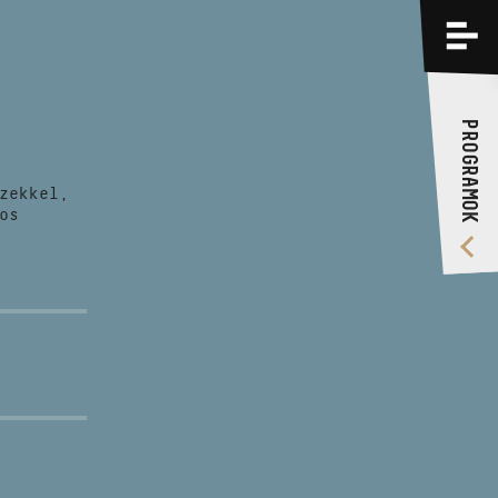
PROGRAMOK
KÉPZÉSEK
PROGRAMOK
RÓLUNK
zekkel,
VIDEÓ GALÉRIA
os