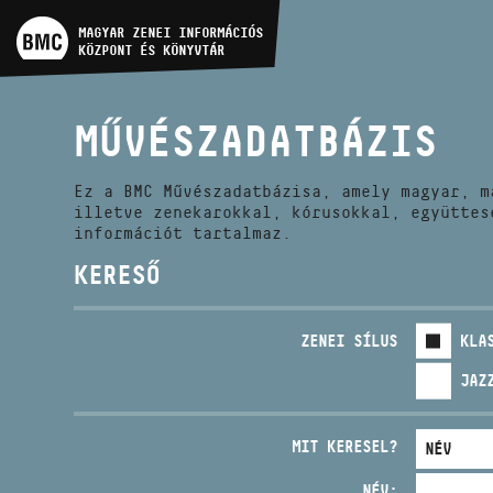
MŰVÉSZADATBÁZIS
MAGYAR ZENEI INFORMÁCIÓS
KÖZPONT ÉS KÖNYVTÁR
ZENEMŰ-ADATBÁZIS
MŰVÉSZADATBÁZIS
ZENEI KÖNYVTÁR, ONLINE
KATALÓGUS
Ez a BMC Művészadatbázisa, amely magyar, m
illetve zenekarokkal, kórusokkal, együttes
információt tartalmaz.
KERESŐ
ZENEI SÍLUS
KLA
JAZ
MIT KERESEL?
NÉV: