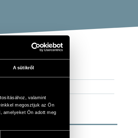
GES
A sütikről
tosításához, valamint
einkkel megosztjuk az Ön
l, amelyeket Ön adott meg
 István