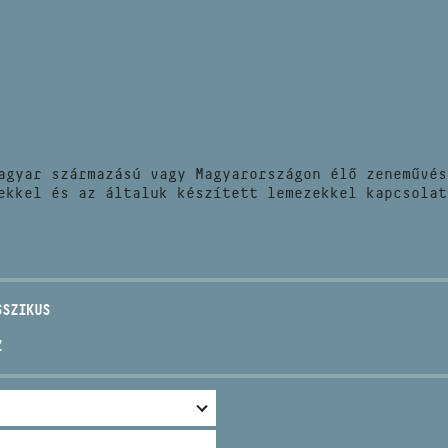
HÍREK
CÍM
VERSENYEK
EMAIL
infokozpont@bmc.hu
KIADVÁNYOK
TELEFON
agyar származású vagy Magyarországon élő zeneművés
KAPCSOLAT
ekkel és az általuk készített lemezekkel kapcsolat
NYITVA TARTÁS
SSZIKUS
Z