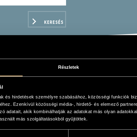
KERESÉS
EAM - SELECTED PASSA
Részletek
ál
mak és hirdetések személyre szabásához, közösségi funkciók biz
hez. Ezenkívül közösségi média-, hirdető- és elemező partner
zó adatait, akik kombinálhatják az adatokat más olyan adatokka
ADATOK
sznált más szolgáltatásokból gyűjtöttek.
/
Láng István
/
Madarász Iván
/
Olsvay Endre
/
Pintér Gyula
/
Sugár Miklós
/
Szigeti