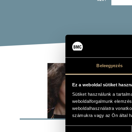
HOR
Beleegyezés
ének - mezz
Ez a weboldal sütiket haszn
Sütiket használunk a tartal
weboldalforgalmunk elemzésé
weboldalhasználatra vonatko
ALAP
számukra vagy az Ön által ha
SZÜLETÉSI HELY
Hozzájárulás