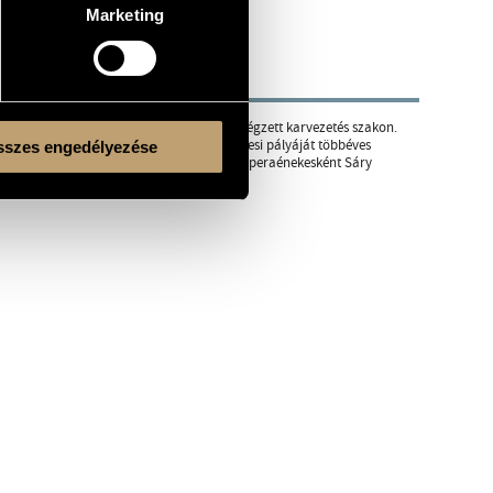
Marketing
Liszt Ferenc Zeneművészeti Egyetemen végzett karvezetés szakon.
ág számos országéban fellépett. Szólóénekesi pályáját többéves
szes engedélyezése
ot, köztük Chopin és Rahmanyinov dalait. Operaénekesként Sáry
bb ősbemutató fűződik a nevéhez.