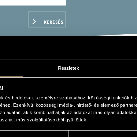
KERESÉS
VÁTH MÁRIA
Részletek
oszoprán
ál
mak és hirdetések személyre szabásához, közösségi funkciók biz
hez. Ezenkívül közösségi média-, hirdető- és elemező partner
zó adatait, akik kombinálhatják az adatokat más olyan adatokka
ADATOK
sznált más szolgáltatásokból gyűjtöttek.