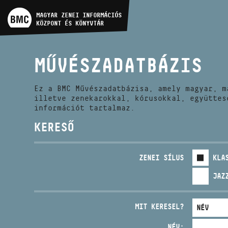
MŰVÉSZADATBÁZIS
MAGYAR ZENEI INFORMÁCIÓS
KÖZPONT ÉS KÖNYVTÁR
ZENEMŰ-ADATBÁZIS
MŰVÉSZADATBÁZIS
ZENEI KÖNYVTÁR, ONLINE
KATALÓGUS
Ez a BMC Művészadatbázisa, amely magyar, m
illetve zenekarokkal, kórusokkal, együttes
információt tartalmaz.
KERESŐ
ZENEI SÍLUS
KLA
JAZ
MIT KERESEL?
NÉV: