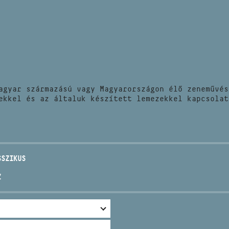
HÍREK
CÍM
VERSENYEK
EMAIL
infokozpont@bmc.hu
KIADVÁNYOK
TELEFON
agyar származású vagy Magyarországon élő zeneművés
KAPCSOLAT
ekkel és az általuk készített lemezekkel kapcsolat
NYITVA TARTÁS
SSZIKUS
Z