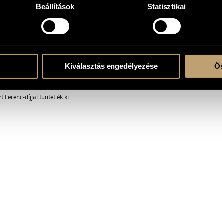
Beállítások
Statisztikai
RÁFIA
DISZKOGRÁFIA
mányait a Győri Zeneművészeti Szakközépiskolában kezdte zonogoraszakon, majd a 
 Anna és Váginé Gődel Hilda voltak. A Tomkins Énekegyüttes alapítótagjaként a vil
Kiválasztás engedélyezése
Ös
esi gyakorlat után kezdte. Dalestjein gyakran szólaltat meg dalirodalmi ritkaság
l című darabjában debütált. Repertoárja a gregoriántól a kortárs zenéig terjed, tö
t Ferenc-díjjal tüntették ki.