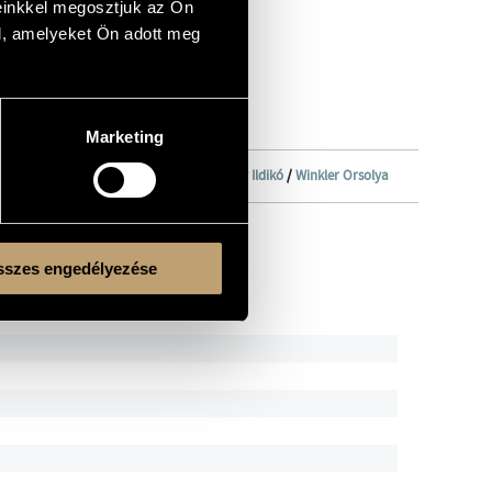
einkkel megosztjuk az Ön
l, amelyeket Ön adott meg
Marketing
os
/
Rákóczy Anna
/
Tuska Zoltán
/
Vékony Ildikó
/
Winkler Orsolya
szes engedélyezése