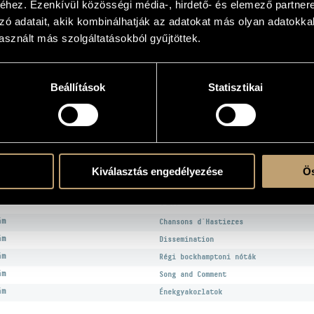
hez. Ezenkívül közösségi média-, hirdető- és elemező partner
zó adatait, akik kombinálhatják az adatokat más olyan adatokka
sznált más szolgáltatásokból gyűjtöttek.
atok
Beállítások
Statisztikai
s
/
Butkai Enikő
/
Déri György
/
Gulyás Nagy György
/
Horváth Mária
/
Rozmán Laj
EK
Kiválasztás engedélyezése
Ös
CÍM
ám
Chansons d´Hastieres
ám
Dissemination
ám
Régi bockhamptoni nóták
ám
Song and Comment
ám
Énekgyakorlatok