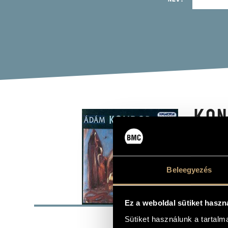
KON
HAS
Album
Beleegyezés
ALAP
Ez a weboldal sütiket haszn
Kondor Ád
Sütiket használunk a tartal
SZERZŐK