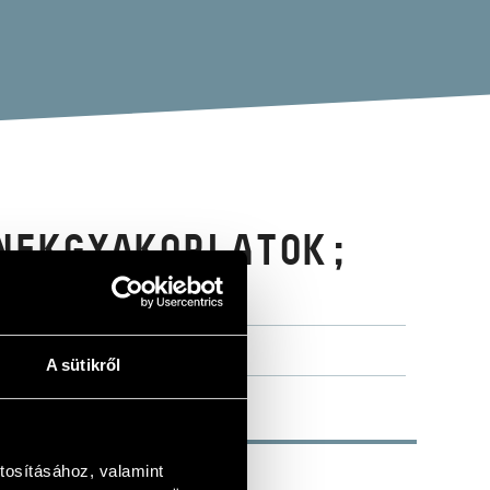
NEKGYAKORLATOK;
A sütikről
tosításához, valamint