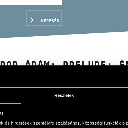
KERESÉS
DOR ÁDÁM: PRELUDE; É
TIÉRES DALOK ETC.
Részletek
ADATOK
ál
ám
mak és hirdetések személyre szabásához, közösségi funkciók biz