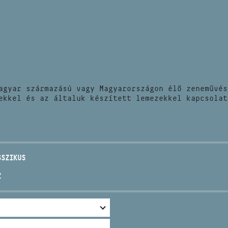
HÍREK
CÍM
VERSENYEK
EMAIL
infokozpont@bmc.hu
KIADVÁNYOK
TELEFON
agyar származású vagy Magyarországon élő zeneművés
KAPCSOLAT
ekkel és az általuk készített lemezekkel kapcsolat
NYITVA TARTÁS
SSZIKUS
Z