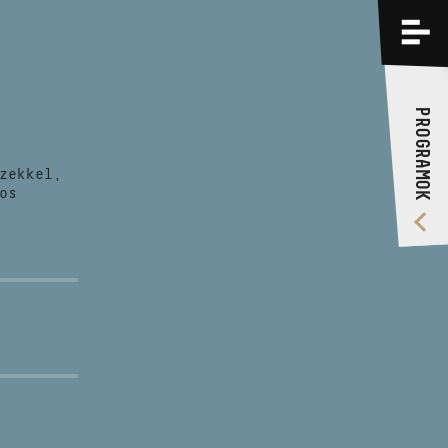
PROGRAMOK
KÉPZÉSEK
PROGRAMOK
RÓLUNK
zekkel,
VIDEÓ GALÉRIA
os