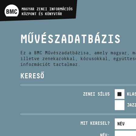
MŰVÉSZADATBÁZIS
MAGYAR ZENEI INFORMÁCIÓS
KÖZPONT ÉS KÖNYVTÁR
ZENEMŰ-ADATBÁZIS
MŰVÉSZADATBÁZIS
ZENEI KÖNYVTÁR, ONLINE
KATALÓGUS
Ez a BMC Művészadatbázisa, amely magyar, m
illetve zenekarokkal, kórusokkal, együttes
információt tartalmaz.
KERESŐ
ZENEI SÍLUS
KLA
JAZ
MIT KERESEL?
NÉV: