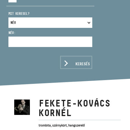
MIT KERESEL?
NÉV:
CÍM
EMAIL
infokozpont@bmc.hu
KERESÉS
TELEFON
NYITVA TARTÁS
FEKETE-KOVÁCS
KORNÉL
trombita, szárnykürt, hangszerelő