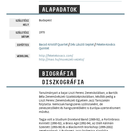
MŰVÉSZADATBÁZIS
ALAPADATOK
ZENEMŰ-ADATBÁZIS
Budapest
SZÜLETÉSI
HELY
ZENEI KÖNYVTÁR, ONLINE KATALÓGUS
1970
SZÜLETÉSI
DÁTUM
Bacsó Kristóf Quartet
/
Dés László Septet
/
Fekete-Kovács
EGYÜTTES
Quintet
http://feketekovacs.com/
WEBOLDAL
http://mao.hu/muveszeti-vezeto/
BIOGRÁFIA
DISZKOGRÁFIA
Tanulmányait a bajai Liszt Ferenc Zeneiskolában, a Bartók
Béla Zeneművészeti Szakközépiskolában, később pedig a
Liszt Ferenc Zeneművészeti Egyetem Jazz Tanszakán
folytatta. Nemcsak hangszeres szólistaként, de
zeneszerzőként és hangszerelőként is Európa-szerte elismert
művész.
Tagja volt a Studium Dixieland Band (1989-92), a Fortinbrass
Kvintett (1990-92), a Brass Age (1992-94), az Oláh Kálmán
Szextett (1993-98) és a Blacksmith Workshop (1999-2002)
zenekaroknak. A Budapest Jazz Orchestra alapítója,