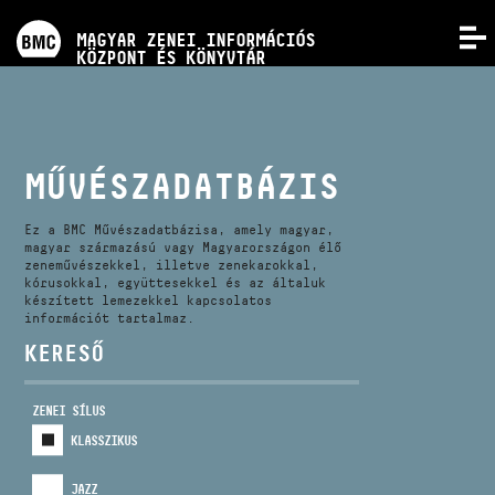
PROGRAMOK
MAGYAR ZENEI INFORMÁCIÓS
MENÜ
KÖZPONT ÉS KÖNYVTÁR
VERSENYEK
KÉPZÉSEK
MŰVÉSZADATBÁZIS
KIADVÁNYOK
Ez a BMC Művészadatbázisa, amely magyar,
magyar származású vagy Magyarországon élő
zeneművészekkel, illetve zenekarokkal,
kórusokkal, együttesekkel és az általuk
RÓLUNK
készített lemezekkel kapcsolatos
információt tartalmaz.
KERESŐ
KAPCSOLAT
ZENEI SÍLUS
VIDEÓ GALÉRIA
KLASSZIKUS
JAZZ