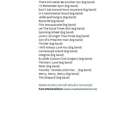
There Will Never Be Another You (big band)
I'll Remember April (big band)
Don't Get Around Much Anymore (big band)
In A Sentimental Mood (big band)
Játék ĄAď hangra (big band)
Route 66 (big band)
This Masquarade (big band)
Let The Good Times Roll (big band)
Spinning Wheel (big band)
Love Is Stronger Than Pride (big band)
Son Of A Preacher man (big band)
Thriller (big band)
I Will Always Love You (big band)
Cantaloupe Island (big band)
Imagine (big band)
Ez játék (Cotton Club Singers) (big band)
The Man I Love (big band)
Fever (big band)
Twinkle, Twinkle Little Star... (big band)
Mercy, Mercy, Mercy (big band)
The Shepard (big band)
Fekete-Kovács Kornél aktuális koncertjei
Koncertkalendárium
(www.muzsikalendarium.hu)