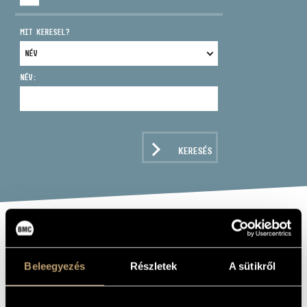
MIT KERESEL?
NÉV:
CÍM
EMAIL
infokozpont@bmc.hu
KERESÉS
TELEFON
NYITVA TARTÁS
BINDER KÁROLY:
RETROPOLIS -
Beleegyezés
Részletek
A sütikről
OLD SONGS, NEW