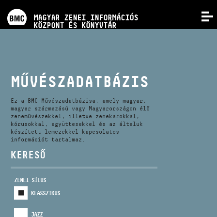
PROGRAMOK
MAGYAR ZENEI INFORMÁCIÓS
MENÜ
KÖZPONT ÉS KÖNYVTÁR
VERSENYEK
KÉPZÉSEK
MŰVÉSZADATBÁZIS
KIADVÁNYOK
Ez a BMC Művészadatbázisa, amely magyar,
magyar származású vagy Magyarországon élő
zeneművészekkel, illetve zenekarokkal,
kórusokkal, együttesekkel és az általuk
RÓLUNK
készített lemezekkel kapcsolatos
információt tartalmaz.
KERESŐ
KAPCSOLAT
ZENEI SÍLUS
VIDEÓ GALÉRIA
KLASSZIKUS
JAZZ