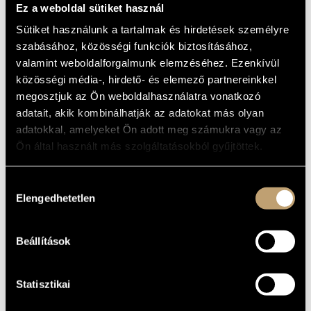
DREAMS
Ez a weboldal sütiket használ
MŰVÉSZADATBÁZIS
Sütiket használunk a tartalmak és hirdetések személyre
Album
ZENEMŰ-ADATBÁZIS
szabásához, közösségi funkciók biztosításához,
valamint weboldalforgalmunk elemzéséhez. Ezenkívül
ALAPADATOK
ZENEI KÖNYVTÁR, ONLINE KATALÓGUS
közösségi média-, hirdető- és elemező partnereinkkel
Binder Music Manufactory
megosztjuk az Ön weboldalhasználatra vonatkozó
KIADÓ
adatait, akik kombinálhatják az adatokat más olyan
9801/-2
KATALÓGUSSZÁMA
adatokkal, amelyeket Ön adott meg számukra vagy az
1998
MEGJELENÉS
ÉVE
Ön által használt más szolgáltatásokból gyűjtöttek.
Részletes adatok 1
RÉSZLETEK
Részletes adatok 2
Hozzájárulás
Binder Károly
ELŐADÓK
Elengedhetetlen
kiválasztása
Borbély Mihály
/
Csepregi Gyula
/
Fekete-Kovács Kornél
/
KÖZREMŰKÖDŐK
Juhász Endre
/
Szőke Szabolcs
Beállítások
Faltay Csaba - keyboards/billentyűs hangszerek, computer
TOVÁBBI
programming/komputer programok,
KÖZREMŰKÖDŐK
sampling/hangminták; Bruzsa Gábor - bass
guitar/basszusgitár, computer programming/komputer
programok
Statisztikai