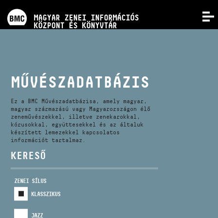
PROGRAMOK
MAGYAR ZENEI INFORMÁCIÓS
MENÜ
KÖZPONT ÉS KÖNYVTÁR
VERSENYEK
KÉPZÉSEK
MŰVÉSZADATBÁZIS
KIADVÁNYOK
Ez a BMC Művészadatbázisa, amely magyar,
magyar származású vagy Magyarországon élő
zeneművészekkel, illetve zenekarokkal,
kórusokkal, együttesekkel és az általuk
RÓLUNK
készített lemezekkel kapcsolatos
információt tartalmaz.
KERESŐ
KAPCSOLAT
ZENEI SÍLUS
VIDEÓ GALÉRIA
KLASSZIKUS
JAZZ