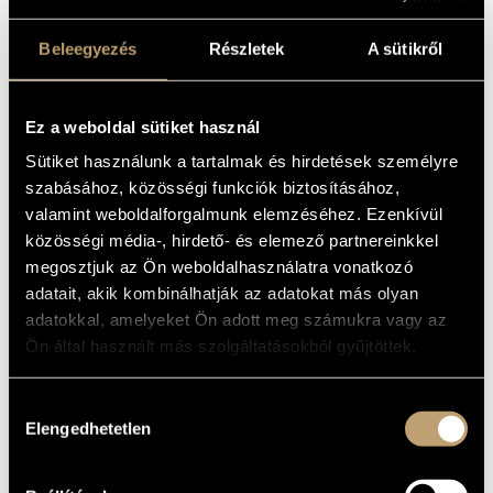
BARTÓK:
MŰVÉSZADATBÁZIS
TIZENÖT MAGYAR
Beleegyezés
Részletek
A sütikről
ZENEMŰ-ADATBÁZIS
PARASZTDAL
(MODERN ART ORCHESTRA PLAYS
ZENEI KÖNYVTÁR, ONLINE KATALÓGUS
Ez a weboldal sütiket használ
BÉLA BARTÓK: 15 HUNGARIAN
PEASANT SONGS)
Sütiket használunk a tartalmak és hirdetések személyre
Album
szabásához, közösségi funkciók biztosításához,
valamint weboldalforgalmunk elemzéséhez. Ezenkívül
ALAPADATOK
közösségi média-, hirdető- és elemező partnereinkkel
megosztjuk az Ön weboldalhasználatra vonatkozó
Bartók Béla
SZERZŐK
adatait, akik kombinálhatják az adatokat más olyan
BMC Records
KIADÓ
adatokkal, amelyeket Ön adott meg számukra vagy az
BMC CD 265
KATALÓGUSSZÁMA
Ön által használt más szolgáltatásokból gyűjtöttek.
2018
MEGJELENÉS
ÉVE
Hozzájárulás
Részletes adatok
RÉSZLETEK
Elengedhetetlen
kiválasztása
Fekete-Kovács Kornél
ELŐADÓK
Dresch Mihály
/
Gőz László
/
Harcsa Veronika
/
Lukács Miklós
KÖZREMŰKÖDŐK