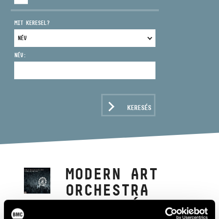
MIT KERESEL?
NÉV:
CÍM
EMAIL
infokozpont@bmc.hu
KERESÉS
TELEFON
NYITVA TARTÁS
MODERN ART
ORCHESTRA
PLAYS BÉLA