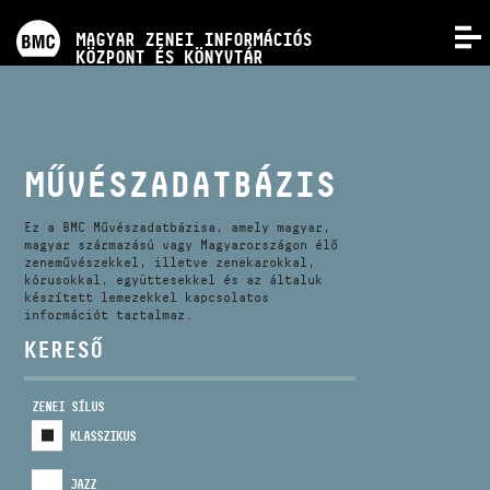
PROGRAMOK
MAGYAR ZENEI INFORMÁCIÓS
MENÜ
KÖZPONT ÉS KÖNYVTÁR
VERSENYEK
KÉPZÉSEK
MŰVÉSZADATBÁZIS
KIADVÁNYOK
Ez a BMC Művészadatbázisa, amely magyar,
magyar származású vagy Magyarországon élő
zeneművészekkel, illetve zenekarokkal,
kórusokkal, együttesekkel és az általuk
RÓLUNK
készített lemezekkel kapcsolatos
információt tartalmaz.
KERESŐ
KAPCSOLAT
ZENEI SÍLUS
VIDEÓ GALÉRIA
KLASSZIKUS
JAZZ