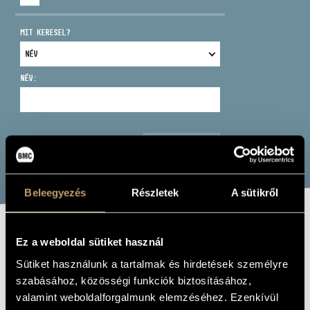
MIT KERESEL?
NÉV:
CÍM
EMAIL
infokozpont@bmc.hu
KERESÉS
TELEFON
Beleegyezés
Részletek
A sütikről
NYITVA TARTÁS
KÖNCZEI ÁRPÁD
Ez a weboldal sütiket használ
Sütiket használunk a tartalmak és hirdetések személyre
zongora, szintetizátor
szabásához, közösségi funkciók biztosításához,
valamint weboldalforgalmunk elemzéséhez. Ezenkívül