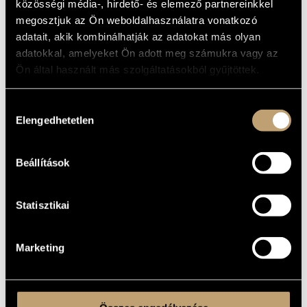
ALAPADATOK
közösségi média-, hirdető- és elemező partnereinkkel
MŰVÉSZADATBÁZIS
megosztjuk az Ön weboldalhasználatra vonatkozó
Margitta (Marghita - RO)
SZÜLETÉSI
adatait, akik kombinálhatják az adatokat más olyan
HELY
ZENEMŰ-ADATBÁZIS
adatokkal, amelyeket Ön adott meg számukra vagy az
1959
SZÜLETÉSI
DÁTUM
Ön által használt más szolgáltatásokból gyűjtöttek.
ZENEI KÖNYVTÁR, ONLINE KATALÓGUS
BIOGRÁFIA
Hozzájárulás
DISZKOGRÁFIA
Elengedhetetlen
kiválasztása
lásd még:
Könczei Árpád
- zeneszerző
Beállítások
Statisztikai
Marketing