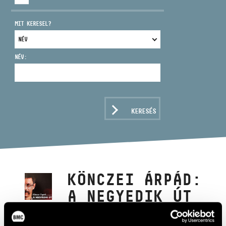
MIT KERESEL?
NÉV:
CÍM
EMAIL
infokozpont@bmc.hu
KERESÉS
TELEFON
NYITVA TARTÁS
KÖNCZEI ÁRPÁD:
A NEGYEDIK ÚT
(COMPOSITIONS BY ÁRPÁD KÖNCZEI:
THE FOURTH WAY)