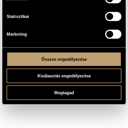
SZERZŐ
CÍM
Könczei Árpád
A Poprád Podolinnál
Könczei Árpád
A negyedik út
Statisztikai
Könczei Árpád
Epizódok
Könczei Árpád
Hegedűduók 2.
Könczei Árpád
I. vonósnégyes
Marketing
Könczei Árpád
III. vonósnégyes
Könczei Árpád
Kányádi dalok
Összes engedélyezése
Kiválasztás engedélyezése
Megtagad