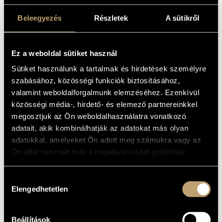
MŰVÉSZADATBÁZIS
Album
Beleegyezés
Részletek
A sütikről
ZENEMŰ-ADATBÁZIS
ALAPADATOK
ZENEI KÖNYVTÁR, ONLINE KATALÓGUS
Könczei Árpád
Ez a weboldal sütiket használ
SZERZŐK
Magánkiadás
KIADÓ
Sütiket használunk a tartalmak és hirdetések személyre
szabásához, közösségi funkciók biztosításához,
KATALÓGUSSZÁMA
valamint weboldalforgalmunk elemzéséhez. Ezenkívül
2013
MEGJELENÉS
ÉVE
közösségi média-, hirdető- és elemező partnereinkkel
Részletes adatok
RÉSZLETEK
megosztjuk az Ön weboldalhasználatra vonatkozó
adatait, akik kombinálhatják az adatokat más olyan
Gál-Tamási Mária
/
Kiss B. Atilla
/
Könczei Árpád
/
Kővári
KÖZREMŰKÖDŐK
adatokkal, amelyeket Ön adott meg számukra vagy az
Eszter Sára
/
Máthé Győző
/
Sovány Rita
/
Szabó Péter
/
Varga István
Ön által használt más szolgáltatásokból gyűjtöttek.
Zsombor Gál Tamási - violin
TOVÁBBI
Zsolt Balog - piano
KÖZREMŰKÖDŐK
Hozzájárulás
Elengedhetetlen
kiválasztása
MŰVEK
Beállítások