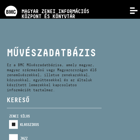
PROGRAMOK
MAGYAR ZENEI INFORMÁCIÓS
MENÜ
KÖZPONT ÉS KÖNYVTÁR
VERSENYEK
KÉPZÉSEK
MŰVÉSZADATBÁZIS
KIADVÁNYOK
Ez a BMC Művészadatbázisa, amely magyar,
magyar származású vagy Magyarországon élő
zeneművészekkel, illetve zenekarokkal,
kórusokkal, együttesekkel és az általuk
RÓLUNK
készített lemezekkel kapcsolatos
információt tartalmaz.
KERESŐ
KAPCSOLAT
ZENEI SÍLUS
VIDEÓ GALÉRIA
KLASSZIKUS
JAZZ