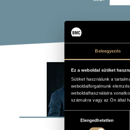
Beleegyezés
KÖN
Ez a weboldal sütiket haszn
Sütiket használunk a tartal
piano, synth
weboldalforgalmunk elemzésé
weboldalhasználatra vonatko
számukra vagy az Ön által ha
BASI
Hozzájárulás
Elengedhetetlen
kiválasztása
Margitta (Ma
PLACE OF BIRTH