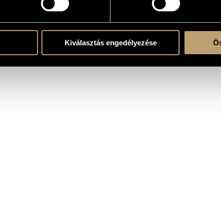
RAPHY
DISCOGRAPHY
Kiválasztás engedélyezése
Ös
czei Árpád
- composer