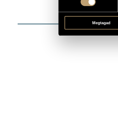
1959
DATE OF BIRTH
BIOG
Megtagad
see also:
Kön