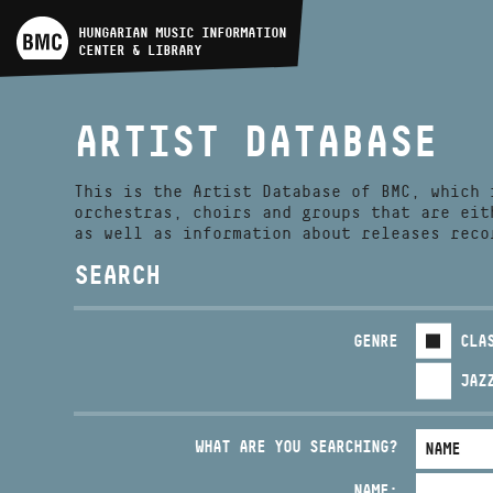
ARTIST DATABASE
HUNGARIAN MUSIC INFORMATION
CENTER & LIBRARY
COMPOSITION DATABASE
ARTIST DATABASE
MUSIC LIBRARY, ONLINE
CATALOG
This is the Artist Database of BMC, which 
orchestras, choirs and groups that are eit
as well as information about releases reco
SEARCH
GENRE
CLA
JAZ
WHAT ARE YOU SEARCHING?
NAME: