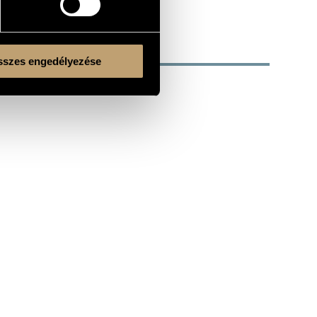
szes engedélyezése
Kulturális és Innovációs Minisztérium
Nemzeti Kulturális Alap
Ferencváros