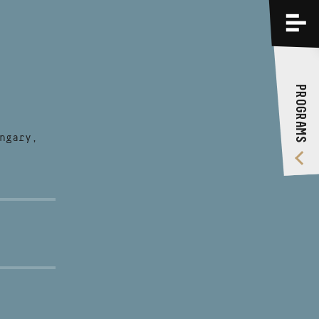
PROGRAMS
TRAININGS
PROGRAMS
ABOUT US
VIDEO GALLERY
ngary,