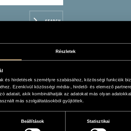
SEARCH
Részletek
CZEI ÁRPÁD
ál
mak és hirdetések személyre szabásához, közösségi funkciók biz
esizer
hez. Ezenkívül közösségi média-, hirdető- és elemező partner
zó adatait, akik kombinálhatják az adatokat más olyan adatokka
sznált más szolgáltatásokból gyűjtöttek.
C DATA
Beállítások
Statisztikai
rghita - RO)