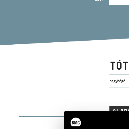
TÓT
nagybőgő
ALAP
SZÜLETÉSI HELY