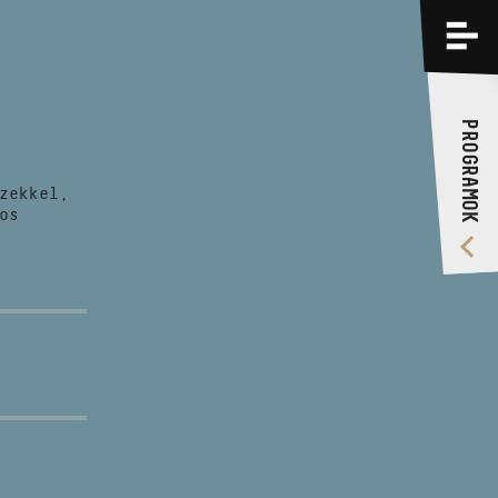
PROGRAMOK
KÉPZÉSEK
PROGRAMOK
RÓLUNK
zekkel,
VIDEÓ GALÉRIA
os