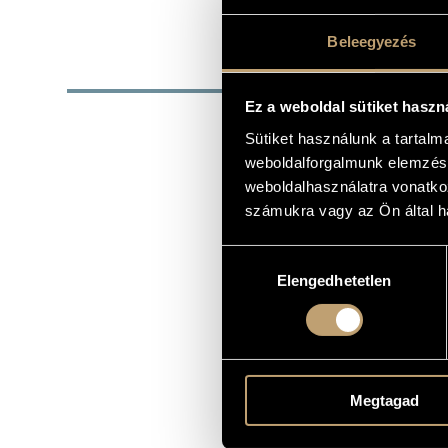
SZÜLETÉSI DÁTUM
Beleegyezés
DISZ
Ez a weboldal sütiket haszn
DÁTUM
Sütiket használunk a tartal
S
weboldalforgalmunk elemzésé
1992
S
weboldalhasználatra vonatko
B
számukra vagy az Ön által ha
1995
v
(
1996
S
Hozzájárulás
1996
S
Elengedhetetlen
kiválasztása
1998
I
V
1998
(
K
1999
(
Megtagad
B
2004
(
A