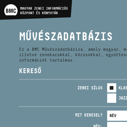
MŰVÉSZADATBÁZIS
MAGYAR ZENEI INFORMÁCIÓS
KÖZPONT ÉS KÖNYVTÁR
ZENEMŰ-ADATBÁZIS
MŰVÉSZADATBÁZIS
ZENEI KÖNYVTÁR, ONLINE
KATALÓGUS
Ez a BMC Művészadatbázisa, amely magyar, m
illetve zenekarokkal, kórusokkal, együttes
információt tartalmaz.
KERESŐ
ZENEI SÍLUS
KLA
JAZ
MIT KERESEL?
NÉV: