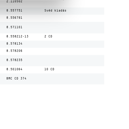
2.110502
8.557751
Svéd kiadás
8.556791
8.571101
8.558212-13
2 CD
8.578134
8.578206
8.578235
8.501064
10 CD
BMC CD 374