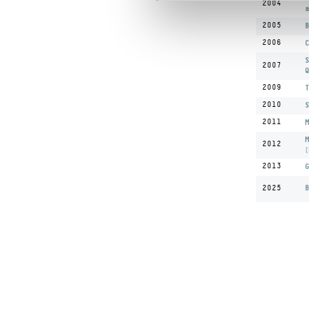
2004
a
2005
B
2006
C
S
2007
Q
2009
T
2010
S
2011
M
M
2012
(
2013
G
B
2025