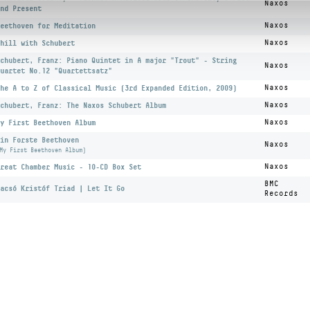
Naxos
nd Present
eethoven for Meditation
Naxos
hill with Schubert
Naxos
chubert, Franz: Piano Quintet in A major "Trout" - String
Naxos
uartet No.12 "Quartettsatz"
he A to Z of Classical Music (3rd Expanded Edition, 2009)
Naxos
chubert, Franz: The Naxos Schubert Album
Naxos
y First Beethoven Album
Naxos
in Forste Beethoven
Naxos
My First Beethoven Album)
reat Chamber Music - 10-CD Box Set
Naxos
BMC
acsó Kristóf Triad | Let It Go
Records