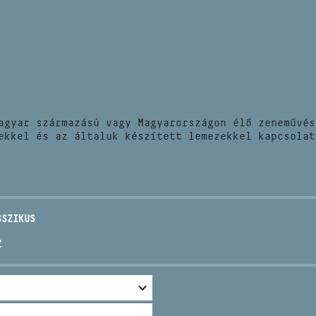
HÍREK
CÍM
VERSENYEK
EMAIL
infokozpont@bmc.hu
KIADVÁNYOK
TELEFON
agyar származású vagy Magyarországon élő zeneművés
KAPCSOLAT
ekkel és az általuk készített lemezekkel kapcsolat
NYITVA TARTÁS
SSZIKUS
Z