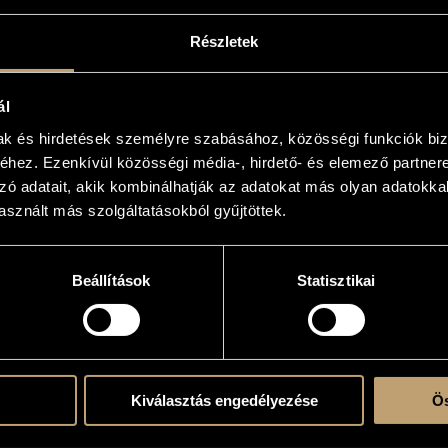
Részletek
KOGRÁFIA
ál
CÍM
KIADÓ
mak és hirdetések személyre szabásához, közösségi funkciók biz
chubert, Franz: The Romantic Schubert
Naxos
hez. Ezenkívül közösségi média-, hirdető- és elemező partner
chubert, Franz: Trout Quintet - Adagio and Rondo Concertante
Naxos
zó adatait, akik kombinálhatják az adatokat más olyan adatokka
eethoven, Ludwig van: Kamarazene kürtre, fúvósokra és
sznált más szolgáltatásokból gyűjtöttek.
onósokra
Naxos
Beethoven, Ludwig van: Chamber Music for Horns, Winds and Strings)
chubert, Franz: Piano Quintet D.667 - String Trio D.581
Naxos
chubert, Franz: The Romantic Schubert
Naxos
Beállítások
Statisztikai
ntermezzo: Classics for Relaxing and Dreaming
Naxos
arma Röda Stunder - Romantisk Klassisk Musik (3CD set)
Naxos
Warm Red Hours - Romantic Classical Music (3CD set))
lassiskt A-Ö (Musiklexikon och 2 CD)
Naxos
The A to Z of Classical Music )
Kiválasztás engedélyezése
Ös
arokk trombitaversenyek
Hungaroto
Baroque Trumpet Concertos)
 Musical Journey - Vienna: A Musical Tour of the City's Past