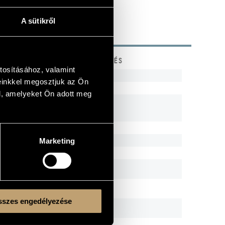
A sütikről
KÓD
MEGJEGYZÉS
tosításához, valamint
8.570080
einkkel megosztjuk az Ön
8.550658
l, amelyeket Ön adott meg
8.553090
8.553255
8.552215
Marketing
8.556616
8.503038
3 CD
8.553362
2 CD
szes engedélyezése
n
HCD 32266