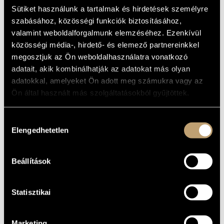
ADAGIO AND
MŰVÉSZADATBÁZIS
Sütiket használunk a tartalmak és hirdetések személyre
RONDO
szabásához, közösségi funkciók biztosításához,
ZENEMŰ-ADATBÁZIS
CONCERTANTE
valamint weboldalforgalmunk elemzéséhez. Ezenkívül
közösségi média-, hirdető- és elemező partnereinkkel
ZENEI KÖNYVTÁR, ONLINE KATALÓGUS
megosztjuk az Ön weboldalhasználatra vonatkozó
Album
adatait, akik kombinálhatják az adatokat más olyan
adatokkal, amelyeket Ön adott meg számukra vagy az
ALAPADATOK
Ön által használt más szolgáltatásokból gyűjtöttek.
Naxos
KIADÓ
8.550658
KATALÓGUSSZÁMA
Hozzájárulás
1992
Elengedhetetlen
MEGJELENÉS
kiválasztása
ÉVE
Részletes adatok
RÉSZLETEK
Beállítások
Kodály Vonósnégyes (Kodály Quartet)
/
Jandó Jenő
/
Tóth
KÖZREMŰKÖDŐK
István
Statisztikai
Marketing