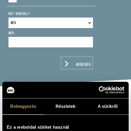
MIT KERESEL?
NÉV:
CÍM
EMAIL
infokozpont@bmc.hu
KERESÉS
TELEFON
NYITVA TARTÁS
SCHUBERT,
Beleegyezés
Részletek
A sütikről
FRANZ: TROUT
QUINTET -
Ez a weboldal sütiket használ