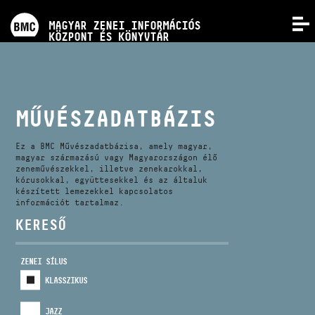
PROGRAMOK
MAGYAR ZENEI INFORMÁCIÓS
MENÜ
KÖZPONT ÉS KÖNYVTÁR
VERSENYEK
KÉPZÉSEK
MŰVÉSZADATBÁZIS
KIADVÁNYOK
Ez a BMC Művészadatbázisa, amely magyar,
magyar származású vagy Magyarországon élő
zeneművészekkel, illetve zenekarokkal,
kórusokkal, együttesekkel és az általuk
RÓLUNK
készített lemezekkel kapcsolatos
információt tartalmaz.
KERESŐ
KAPCSOLAT
ZENEI SÍLUS
VIDEÓ GALÉRIA
KLASSZIKUS
JAZZ