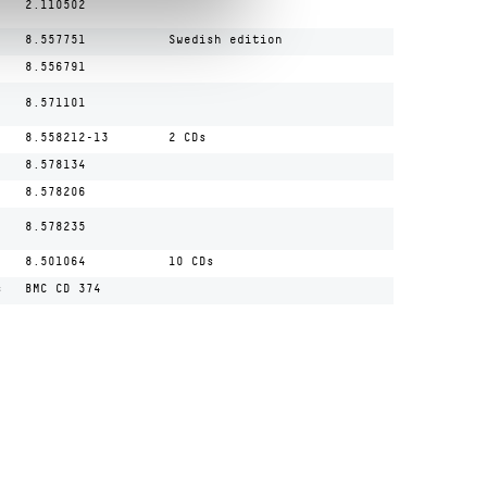
2.110502
8.557751
Swedish edition
8.556791
8.571101
8.558212-13
2 CDs
8.578134
8.578206
8.578235
8.501064
10 CDs
s
BMC CD 374