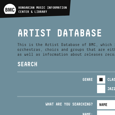
ARTIST DATABASE
HUNGARIAN MUSIC INFORMATION
CENTER & LIBRARY
COMPOSITION DATABASE
ARTIST DATABASE
MUSIC LIBRARY, ONLINE
CATALOG
This is the Artist Database of BMC, which 
orchestras, choirs and groups that are eit
as well as information about releases reco
SEARCH
GENRE
CLA
JAZ
WHAT ARE YOU SEARCHING?
NAME: