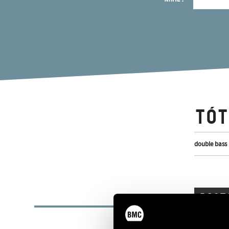
TÓT
double bass
BASI
PLACE OF BIRTH