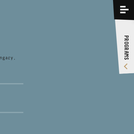
PROGRAMS
TRAININGS
PROGRAMS
ABOUT US
VIDEO GALLERY
ngary,