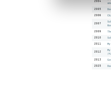
2004
an
2005
Be
2006
Ch
Sc
2007
Qu
2009
Th
2010
Sc
2011
My
My
2012
(Mi
2013
Gr
2025
Ba