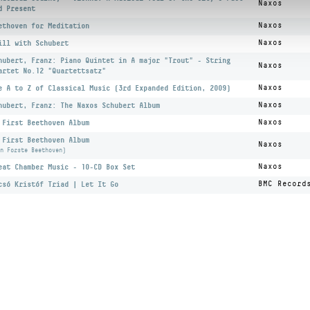
Naxos
d Present
ethoven for Meditation
Naxos
ill with Schubert
Naxos
hubert, Franz: Piano Quintet in A major "Trout" - String
Naxos
artet No.12 "Quartettsatz"
e A to Z of Classical Music (3rd Expanded Edition, 2009)
Naxos
hubert, Franz: The Naxos Schubert Album
Naxos
 First Beethoven Album
Naxos
 First Beethoven Album
Naxos
n Forste Beethoven)
eat Chamber Music - 10-CD Box Set
Naxos
csó Kristóf Triad | Let It Go
BMC Record