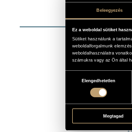
DATE OF BIRTH
Beleegyezés
DISC
Ez a weboldal sütiket haszn
YEAR
T
Sütiket használunk a tartal
Sc
weboldalforgalmunk elemzésé
1992
Sc
weboldalhasználatra vonatko
Be
számukra vagy az Ön által ha
1995
St
(Be
Hozzájárulás
1996
Sc
Elengedhetetlen
kiválasztása
1996
Sc
1998
In
Wa
1998
(Va
Th
1999
(Kl
Megtagad
Ba
2004
(Ba
A 