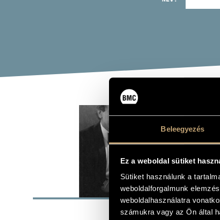
TÓT
Beleegyezés
brácsa
Ez a weboldal sütiket haszn
Sütiket használunk a tartal
ALAP
weboldalforgalmunk elemzésé
weboldalhasználatra vonatko
SZÜLETÉSI HELY
számukra vagy az Ön által ha