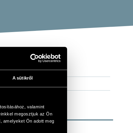
A sütikről
tosításához, valamint
einkkel megosztjuk az Ön
l, amelyeket Ön adott meg