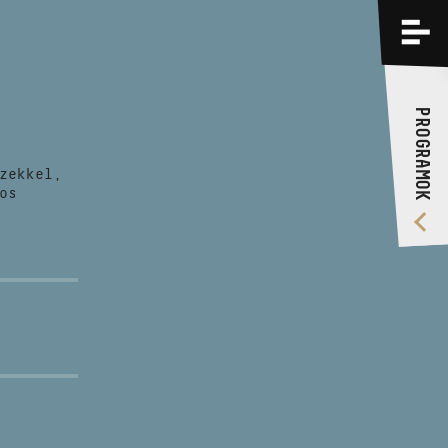
PROGRAMOK
KÉPZÉSEK
PROGRAMOK
RÓLUNK
zekkel,
VIDEÓ GALÉRIA
os