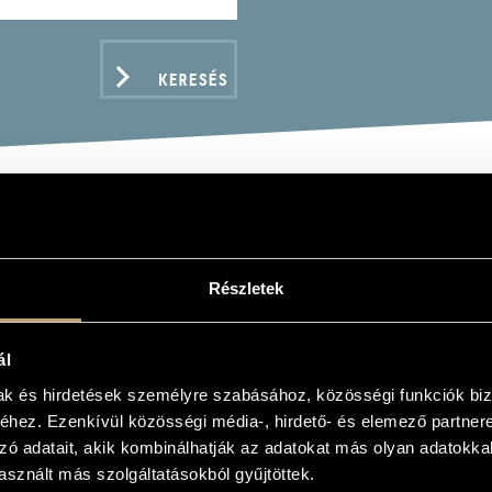
KERESÉS
H ZOLTÁN
Részletek
ál
mak és hirdetések személyre szabásához, közösségi funkciók biz
ADATOK
hez. Ezenkívül közösségi média-, hirdető- és elemező partner
zó adatait, akik kombinálhatják az adatokat más olyan adatokka
sznált más szolgáltatásokból gyűjtöttek.