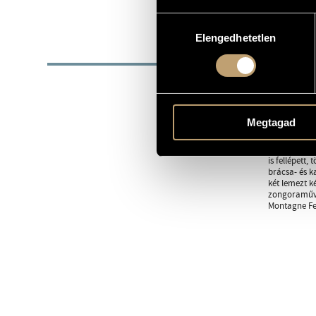
1950
SZÜLETÉSI DÁTUM
Hozzájárulás
Elengedhetetlen
kiválasztása
BIOG
Tóth Zoltán 
1975-ben I. 
mesterkurzus
számos hangl
Megtagad
Rádiózenekar
Zeneművészet
1984-ben Fra
is fellépett
brácsa- és k
két lemezt k
zongoraművés
Montagne Fes