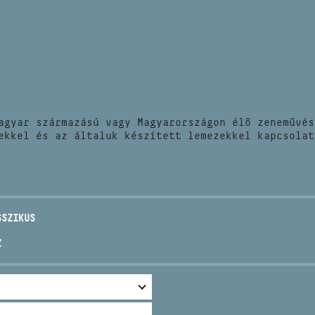
HÍREK
CÍM
VERSENYEK
EMAIL
infokozpont@bmc.hu
KIADVÁNYOK
TELEFON
agyar származású vagy Magyarországon élő zeneművés
KAPCSOLAT
ekkel és az általuk készített lemezekkel kapcsolat
NYITVA TARTÁS
SSZIKUS
Z