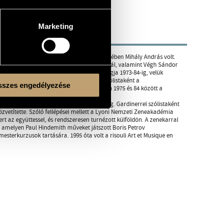
Marketing
ban. Tanára brácsán Lukács Pál, kamarazenében Mihály András volt.
fael Hillyernél, Kanadában Székely Zoltánnál, valamint Végh Sándor
kamaramuzsikus lett. Az Éder Quartett tagja 1973-84-ig, velük
nyen 1976-ban és Münchenben 1977-ben. Szólistaként a
szes engedélyezése
ayashi Ken-Ichiro vezénylete alatt. Közben 1975 és 84 között a
era zenekarának szólóbrácsása volt 1990-ig. Gardinerrel szólistaként
közvetítette. Szóló fellépései mellett a Lyoni Nemzeti Zeneakadémia
t az együttessel, és rendszeresen turnézott külföldön. A zenekarral
 amelyen Paul Hindemith műveket játszott Boris Petrov
terkurzusok tartására. 1995 óta volt a risouli Art et Musique en