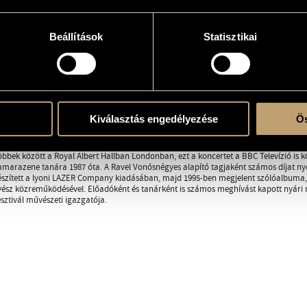
Beállítások
Statisztikai
RÁFIA
DISZKOGRÁFIA
(1950 - 2013. augusztus)A Liszt Ferenc Zeneművészeti Főiskolán diplomázott 1973-
díjat nyert a Budapesti Nemzetközi Brácsaversenyen. Tudását a Yale Egyetemen Raf
án csiszolta tovább. Versenygyőztesként Tóth Zoltán hamarosan ismert szólista és 
emezfelvétele készült. A vonósnégyessel I. díjat nyert az Eviani Nemzetközi Verse
Kiválasztás engedélyezése
Ös
ral és a Liszt Ferenc Kamarazenekarral lépett fel Fischer Iván, Lehel György és Kob
i Főiskola brácsa-professzora volt.
nciaországban telepedett le, és a John Eliot Gardiner irányítása alatt álló Lyoni Op
, többek között a Royal Albert Hallban Londonban, ezt a koncertet a BBC Televízió is 
amarazene tanára 1987 óta. A Ravel Vonósnégyes alapító tagjaként számos díjat nyer
észített a lyoni LAZER Company kiadásában, majd 1995-ben megjelent szólóalbuma,
z közreműködésével. Előadóként és tanárként is számos meghívást kapott nyári mes
ztivál művészeti igazgatója.