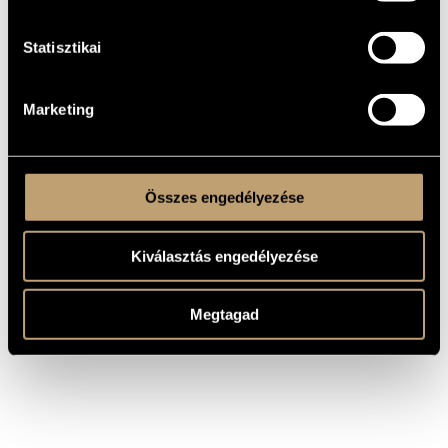
koncertjein egyaránt.
Jelenleg a Szőke Szandra Quintet oszlopos tagja, emellett
Statisztikai
Halper László többféle Jimi Hendrix tribute zenakaraiban is
aktívan részt vesz. Fontos esemény volt a 2012-es koncert a
Művészetek Palotájában, amelyen Steve Gadddel és Eddie
Gomezzel kiegészülve játszották a korszakalkotó gitáros
számait jazzes átiratban. A közelmúltban aktív részese volt a
Marketing
Kisfaludy András és Tóth János Rudolf nevével fémjelzett KEX
Remake formáció alkotói folyamatának, amely a kultikus KEX
zenekar számait gondolta újra, vette azt lemezre, majd elő is
adta 2014 decemberében, a MOM Kulturális Központban.
Összes engedélyezése
Kiválasztás engedélyezése
Megtagad