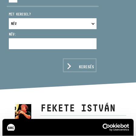
MIT KERESEL?
NÉV:
CÍM
EMAIL
infokozpont@bmc.hu
KERESÉS
TELEFON
NYITVA TARTÁS
FEKETE ISTVÁN
trombita, szárnykürt, szaxofon, basszusgitár