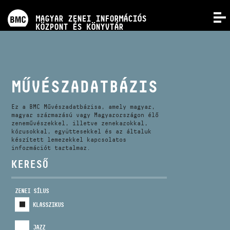
PROGRAMOK
MAGYAR ZENEI INFORMÁCIÓS
MENÜ
KÖZPONT ÉS KÖNYVTÁR
VERSENYEK
KÉPZÉSEK
MŰVÉSZADATBÁZIS
KIADVÁNYOK
Ez a BMC Művészadatbázisa, amely magyar,
magyar származású vagy Magyarországon élő
zeneművészekkel, illetve zenekarokkal,
kórusokkal, együttesekkel és az általuk
RÓLUNK
készített lemezekkel kapcsolatos
információt tartalmaz.
KERESŐ
KAPCSOLAT
ZENEI SÍLUS
VIDEÓ GALÉRIA
KLASSZIKUS
JAZZ