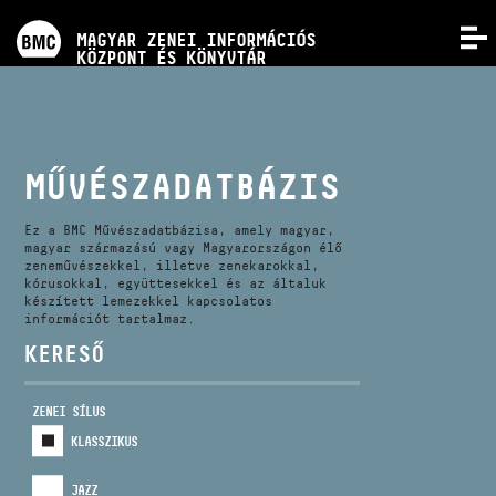
PROGRAMOK
MAGYAR ZENEI INFORMÁCIÓS
MENÜ
KÖZPONT ÉS KÖNYVTÁR
VERSENYEK
KÉPZÉSEK
MŰVÉSZADATBÁZIS
KIADVÁNYOK
Ez a BMC Művészadatbázisa, amely magyar,
magyar származású vagy Magyarországon élő
zeneművészekkel, illetve zenekarokkal,
kórusokkal, együttesekkel és az általuk
RÓLUNK
készített lemezekkel kapcsolatos
információt tartalmaz.
KERESŐ
KAPCSOLAT
ZENEI SÍLUS
VIDEÓ GALÉRIA
KLASSZIKUS
JAZZ