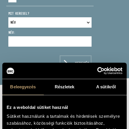
MIT KERESEL?
NÉV:
CÍM
EMAIL
infokozpont@bmc.hu
KERESÉS
TELEFON
NYITVA TARTÁS
Beleegyezés
Részletek
A sütikről
OLD AMSTERDAM
Ez a weboldal sütiket használ
Album
Sütiket használunk a tartalmak és hirdetések személyre
szabásához, közösségi funkciók biztosításához,