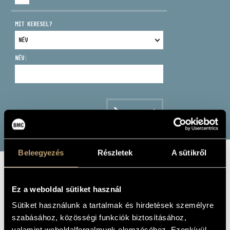
MIT KERESEL?
NÉV:
CÍM
EMAIL
infokozpont@bmc.hu
KERESÉS
TELEFON
Beleegyezés
Részletek
A sütikről
NYITVA TARTÁS
LIVE AT THE
Ez a weboldal sütiket használ
JAZZ CAFE
Sütiket használunk a tartalmak és hirdetések személyre
szabásához, közösségi funkciók biztosításához,
Album
valamint weboldalforgalmunk elemzéséhez. Ezenkívül