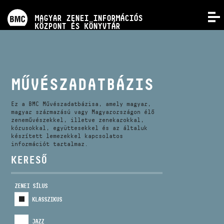
PROGRAMOK
MAGYAR ZENEI INFORMÁCIÓS
MENÜ
KÖZPONT ÉS KÖNYVTÁR
VERSENYEK
KÉPZÉSEK
MŰVÉSZADATBÁZIS
KIADVÁNYOK
Ez a BMC Művészadatbázisa, amely magyar,
magyar származású vagy Magyarországon élő
zeneművészekkel, illetve zenekarokkal,
kórusokkal, együttesekkel és az általuk
RÓLUNK
készített lemezekkel kapcsolatos
információt tartalmaz.
KERESŐ
KAPCSOLAT
ZENEI SÍLUS
VIDEÓ GALÉRIA
KLASSZIKUS
JAZZ