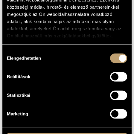
MŰVÉSZADATBÁZIS
közösségi média-, hirdető- és elemező partnereinkkel
ALAPADATOK
megosztjuk az Ön weboldalhasználatra vonatkozó
ZENEMŰ-ADATBÁZIS
Periferic Records
adatait, akik kombinálhatják az adatokat más olyan
KIADÓ
adatokkal, amelyeket Ön adott meg számukra vagy az
BGCD 216
KATALÓGUSSZÁMA
ZENEI KÖNYVTÁR, ONLINE KATALÓGUS
Ön által használt más szolgáltatásokból gyűjtöttek.
2012
MEGJELENÉS
ÉVE
Részletes adatok
RÉSZLETEK
Hozzájárulás
Elengedhetetlen
kiválasztása
Czakó Péter
/
Fekete István
/
Gyárfás István
/
Hárs Viktor
/
KÖZREMŰKÖDŐK
Jeszenszky György
/
Regős István
/
Winand Gábor
Beállítások
Statisztikai
Marketing