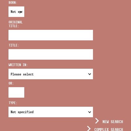
BORN:
ORIGINAL
TITLE:
ADDRESS
TITLE:
EMAIL
infokozpont@bmc.hu
WRITTEN IN:
PHONE
OR:
OPENING HOURS
TYPE:
NEW SEARCH
COMPLEX SEARCH