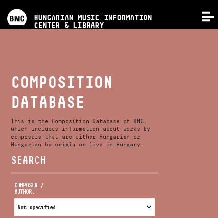
PROGRAMS
HUNGARIAN MUSIC INFORMATION
MENU
CENTER & LIBRARY
COMPETITIONS
TRAININGS
COMPOSITION
DATABASE
RELEASES
This is the Composition Database of BMC,
ABOUT US
which includes information about works by
composers that are either Hungarian or
Hungarian by origin or live in Hungary.
SEARCH
CONTACT
COMPOSER /
AUTHOR:
VIDEO GALLERY