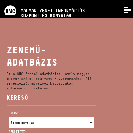
PROGRAMOK
MAGYAR ZENEI INFORMÁCIÓS
MENÜ
KÖZPONT ÉS KÖNYVTÁR
VERSENYEK
KÉPZÉSEK
ZENEMŰ-
ADATBÁZIS
KIADVÁNYOK
Ez a BMC Zenemű-adatbázisa, amely magyar,
RÓLUNK
magyar származású vagy Magyarországon élő
zeneszerzők műveivel kapcsolatos
információt tartalmaz.
KERESŐ
KAPCSOLAT
SZERZŐ:
VIDEÓ GALÉRIA
SZÜLETETT: