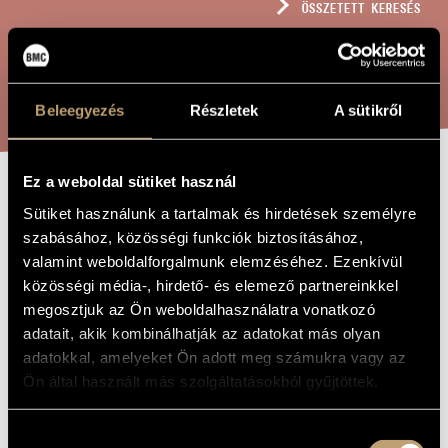
ÖSSZETETT KERESÉS
MŰVÉSZADATBÁZIS
ZENEMŰ-ADATBÁZIS
KERESÉS
ZENEI KÖNYVTÁR, ONLINE KATALÓGUS
Beleegyezés
Részletek
A sütikről
Ez a weboldal sütiket használ
VARI-JÁTÉKOK
A MŰ CÍME
Sütiket használunk a tartalmak és hirdetések személyre
szabásához, közösségi funkciók biztosításához,
valamint weboldalforgalmunk elemzéséhez. Ezenkívül
Szigeti István
ZENESZERZŐ
közösségi média-, hirdető- és elemező partnereinkkel
megosztjuk az Ön weboldalhasználatra vonatkozó
Vari-játékok
EREDETI /
MAGYAR CÍM
adatait, akik kombinálhatják az adatokat más olyan
Vari-játékok
IDEGEN
adatokkal, amelyeket Ön adott meg számukra vagy az
NYELVŰ /
Ön által használt más szolgáltatásokból gyűjtöttek.
ANGOL CÍM
For flute, oboe, cello and piano
ALCÍM
Hozzájárulás
to the students of the Music School Emil Simonffy in
AJÁNLÁS
Debrecen, Hungary