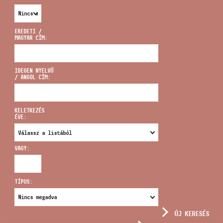
EREDETI /
MAGYAR CÍM:
CÍM
IDEGEN NYELVŰ
/ ANGOL CÍM:
EMAIL
infokozpont@bmc.hu
KELETKEZÉS
ÉVE:
TELEFON
VAGY:
NYITVA TARTÁS
TÍPUS:
ÚJ KERESÉS