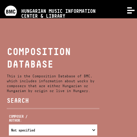
PROGRAMS
HUNGARIAN MUSIC INFORMATION
MENU
CENTER & LIBRARY
COMPETITIONS
TRAININGS
COMPOSITION
DATABASE
RELEASES
This is the Composition Database of BMC,
ABOUT US
which includes information about works by
composers that are either Hungarian or
Hungarian by origin or live in Hungary.
SEARCH
CONTACT
COMPOSER /
AUTHOR:
VIDEO GALLERY