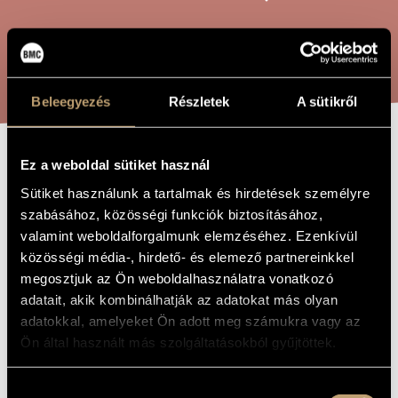
ARTIST DATABASE
COMPOSITION DATABASE
SEARCH
MUSIC LIBRARY, ONLINE CATALOG
Beleegyezés
Részletek
A sütikről
Ez a weboldal sütiket használ
XENIA II, OP.
TITLE OF
THE WORK
Sütiket használunk a tartalmak és hirdetések személyre
85 - NONET
szabásához, közösségi funkciók biztosításához,
valamint weboldalforgalmunk elemzéséhez. Ezenkívül
közösségi média-, hirdető- és elemező partnereinkkel
Balassa Sándor
COMPOSER
megosztjuk az Ön weboldalhasználatra vonatkozó
Xenia II, Op. 85 - Nonett
ORIGINAL /
adatait, akik kombinálhatják az adatokat más olyan
HUNGARIAN
adatokkal, amelyeket Ön adott meg számukra vagy az
TITLE
Ön által használt más szolgáltatásokból gyűjtöttek.
Xenia II, Op. 85 - Nonet
FOREIGN
LANGUAGE /
ENGLISH
TITLE
Hozzájárulás