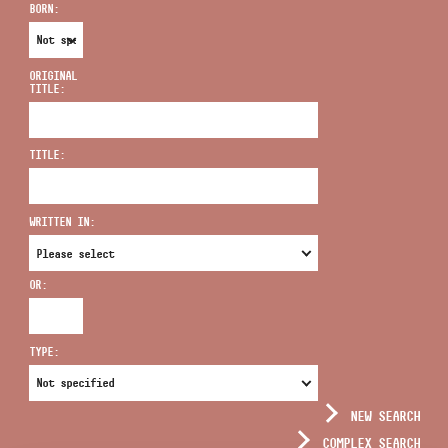
BORN:
ORIGINAL
TITLE:
ADDRESS
TITLE:
EMAIL
infokozpont@bmc.hu
WRITTEN IN:
PHONE
OR:
OPENING HOURS
TYPE:
NEW SEARCH
COMPLEX SEARCH