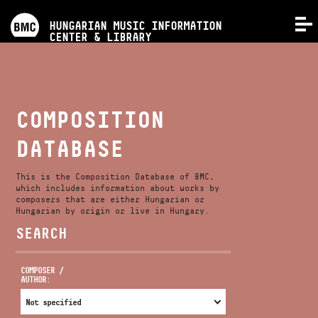
PROGRAMS
HUNGARIAN MUSIC INFORMATION
MENU
CENTER & LIBRARY
COMPETITIONS
TRAININGS
COMPOSITION
DATABASE
RELEASES
This is the Composition Database of BMC,
ABOUT US
which includes information about works by
composers that are either Hungarian or
Hungarian by origin or live in Hungary.
SEARCH
CONTACT
COMPOSER /
AUTHOR:
VIDEO GALLERY