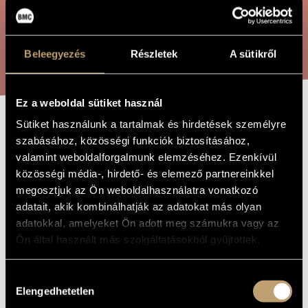
ARTIST DATABASE
COMPOSITION DATABASE
SEARCH
Beleegyezés
Részletek
A sütikről
MUSIC LIBRARY, ONLINE CATALOG
Ez a weboldal sütiket használ
Sütiket használunk a tartalmak és hirdetések személyre
GAMES V/14 -
TITLE OF
szabásához, közösségi funkciók biztosításához,
THE WORK
JUBILATE
valamint weboldalforgalmunk elemzéséhez. Ezenkívül
közösségi média-, hirdető- és elemező partnereinkkel
megosztjuk az Ön weboldalhasználatra vonatkozó
Kurtág György
COMPOSER
adatait, akik kombinálhatják az adatokat más olyan
adatokkal, amelyeket Ön adott meg számukra vagy az
Játékok V/14 - Jubilate
ORIGINAL /
Ön által használt más szolgáltatásokból gyűjtöttek.
HUNGARIAN
TITLE
Games V/14 - Jubilate
FOREIGN
Hozzájárulás
LANGUAGE /
ENGLISH
Elengedhetetlen
kiválasztása
TITLE