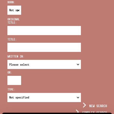
BORN:
ORIGINAL
TITLE:
ADDRESS
TITLE:
EMAIL
infokozpont@bmc.hu
WRITTEN IN:
PHONE
OR:
OPENING HOURS
TYPE:
NEW SEARCH
COMPLEX SEARCH