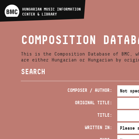
ARTIST DATABASE
HUNGARIAN MUSIC INFORMATION
CENTER & LIBRARY
COMPOSITION DATABASE
COMPOSITION DATAB
MUSIC LIBRARY, ONLINE
CATALOG
This is the Composition Database of BMC, w
are either Hungarian or Hungarian by origi
SEARCH
COMPOSER / AUTHOR:
ORIGINAL TITLE:
TITLE:
WRITTEN IN: