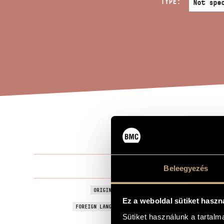
TYPE:
GAM
TITLE OF THE WORK
Kurtág Györ
COMPOSER
Beleegyezés
Játékok III/
ORIGINAL / HUNGARIAN TITLE
Ez a weboldal sütiket haszn
Games III/35
FOREIGN LANGUAGE / ENGLISH TITLE
Sütiket használunk a tartal
Játékok (Gam
DEDICATION