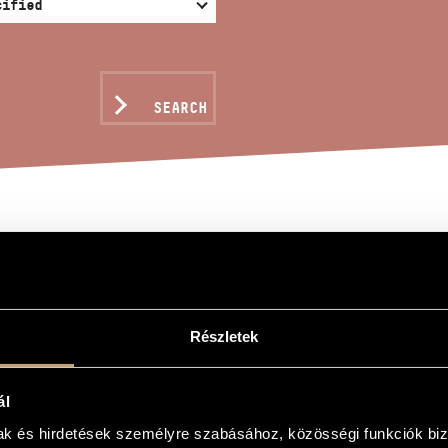
SEARCH
ES III/35 - STUBBUNN
gy
Részletek
35 - Nyuszicsököny
ál
 - Stubbunny
mak és hirdetések személyre szabásához, közösségi funkciók biz
es) Vol. 1-4 is dedicated to the memory of Magda Kardos