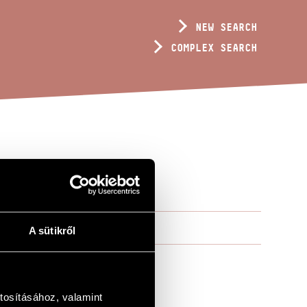
NEW SEARCH
COMPLEX SEARCH
Y
A sütikről
tosításához, valamint