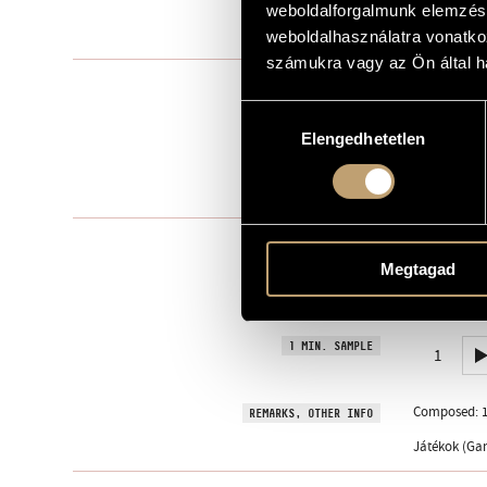
weboldalforgalmunk elemzésé
1979
YEAR OF COMPOSITION
weboldalhasználatra vonatko
számukra vagy az Ön által ha
Instrumental
TYPE
Hozzájárulás
1
NUMBER OF PLAYERS
Elengedhetetlen
kiválasztása
pf.
INSTRUMENTATION
1 min
DURATION
Editio Music
PUBLISHER / SOURCE
Buy here!
Megtagad
Hungaroton S
RECORDINGS
BMC CD 123, 
1 MIN. SAMPLE
1
Composed: 1
REMARKS, OTHER INFO
Játékok (Gam