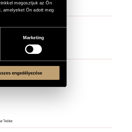
einkkel megosztjuk az Ön
l, amelyeket Ön adott meg
Marketing
szes engedélyezése
ne Teöke