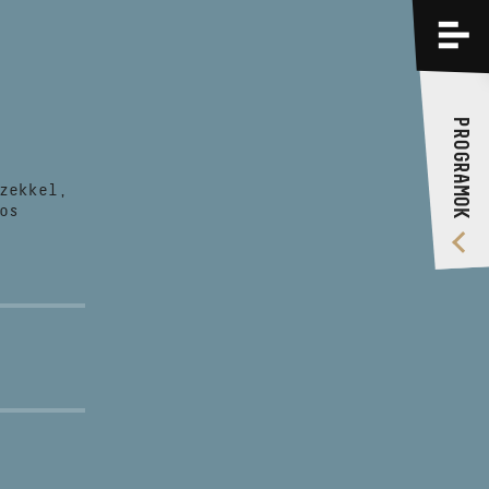
PROGRAMOK
KÉPZÉSEK
PROGRAMOK
RÓLUNK
zekkel,
VIDEÓ GALÉRIA
os