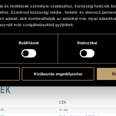
n
mak és hirdetések személyre szabásához, közösségi funkciók biz
hez. Ezenkívül közösségi média-, hirdető- és elemező partner
zó adatait, akik kombinálhatják az adatokat más olyan adatokka
sznált más szolgáltatásokból gyűjtöttek.
atok
Beállítások
Statisztikai
ó Szimfonikus Zenekara (Hungarian Radio Symphony Orchestra)
/
Dobszay Ágnes
sis Zoltán
/
Makk Ágnes
/
Melis László
/
Messzéna Beáta
/
Mezei János
/
Soós Andrá
lani (soprano)
ble
Kiválasztás engedélyezése
Ös
EK
CÍM
tán
12 dal