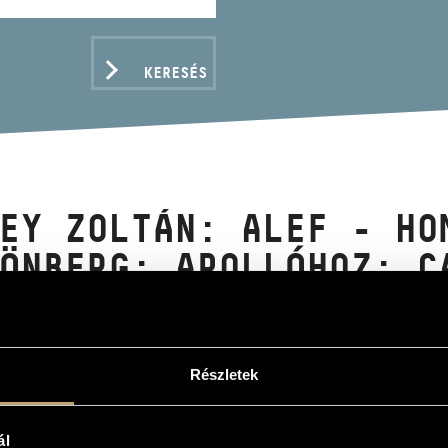
KERESÉS
EY ZOLTÁN: ALEF - HO
ÖNBERG; APOLLÓHOZ; C
DAL
Részletek
ADATOK
ál