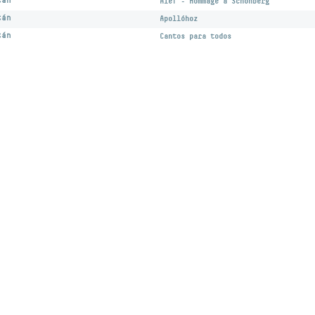
tán
Alef - Hommage a Schönberg
tán
Apollóhoz
tán
Cantos para todos
Desi
ozás
facebook oldal
YouTube csatorna