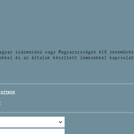
HÍREK
CÍM
VERSENYEK
EMAIL
infokozpont@bmc.hu
KIADVÁNYOK
TELEFON
agyar származású vagy Magyarországon élő zeneművés
KAPCSOLAT
ekkel és az általuk készített lemezekkel kapcsolat
NYITVA TARTÁS
SSZIKUS
Z