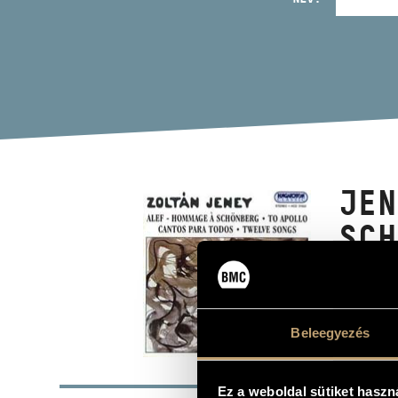
JEN
SCH
12 
Album
Beleegyezés
ALAP
Ez a weboldal sütiket haszn