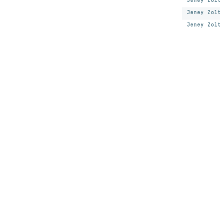
Jeney Zol
Jeney Zol
Jeney Zol
Hírlevélre feliratk