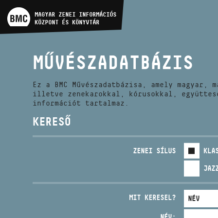
MŰVÉSZADATBÁZIS
MAGYAR ZENEI INFORMÁCIÓS
KÖZPONT ÉS KÖNYVTÁR
ZENEMŰ-ADATBÁZIS
MŰVÉSZADATBÁZIS
ZENEI KÖNYVTÁR, ONLINE
KATALÓGUS
Ez a BMC Művészadatbázisa, amely magyar, m
illetve zenekarokkal, kórusokkal, együttes
információt tartalmaz.
KERESŐ
ZENEI SÍLUS
KLA
JAZ
MIT KERESEL?
NÉV: