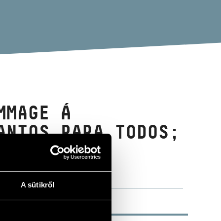
MMAGE Á
ANTOS PARA TODOS;
A sütikről