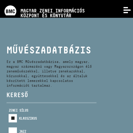
PROGRAMOK
MAGYAR ZENEI INFORMÁCIÓS
MENÜ
KÖZPONT ÉS KÖNYVTÁR
VERSENYEK
KÉPZÉSEK
MŰVÉSZADATBÁZIS
KIADVÁNYOK
Ez a BMC Művészadatbázisa, amely magyar,
magyar származású vagy Magyarországon élő
zeneművészekkel, illetve zenekarokkal,
kórusokkal, együttesekkel és az általuk
RÓLUNK
készített lemezekkel kapcsolatos
információt tartalmaz.
KERESŐ
KAPCSOLAT
ZENEI SÍLUS
VIDEÓ GALÉRIA
KLASSZIKUS
JAZZ