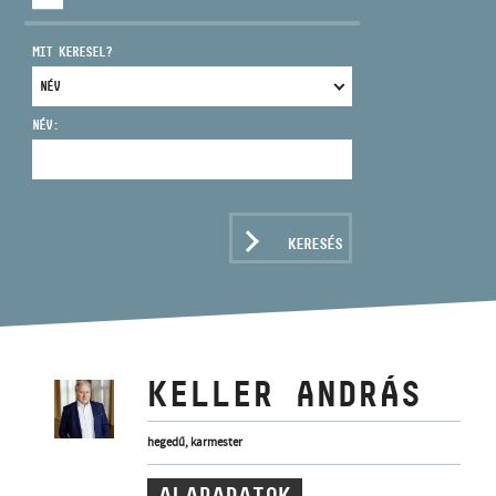
MIT KERESEL?
NÉV:
CÍM
EMAIL
infokozpont@bmc.hu
KERESÉS
TELEFON
NYITVA TARTÁS
KELLER ANDRÁS
hegedű, karmester