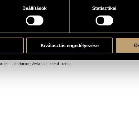
5
Beállítások
Statisztikai
atok
Kiválasztás engedélyezése
Ös
ó Szimfonikus Zenekara (Hungarian Radio Symphony Orchestra)
/
Magyar Rádió É
nika
/
Kováts Kolos
/
Sass Sylvia
/
Szőkefalvi-Nagy Katalin
/
Takács Klára
delli - conductor; Veriano Luchetti - tenor