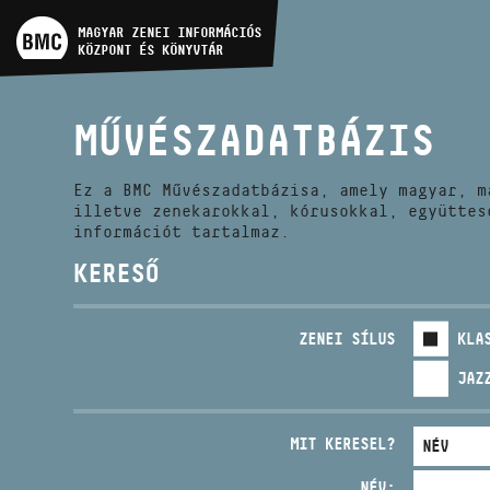
MŰVÉSZADATBÁZIS
MAGYAR ZENEI INFORMÁCIÓS
KÖZPONT ÉS KÖNYVTÁR
ZENEMŰ-ADATBÁZIS
MŰVÉSZADATBÁZIS
ZENEI KÖNYVTÁR, ONLINE
KATALÓGUS
Ez a BMC Művészadatbázisa, amely magyar, m
illetve zenekarokkal, kórusokkal, együttes
információt tartalmaz.
KERESŐ
ZENEI SÍLUS
KLA
JAZ
MIT KERESEL?
NÉV: