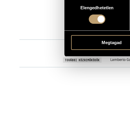
Hozzájárulás
HCD 11904-0
KATALÓGUSSZÁMA
Elengedhetetlen
kiválasztása
2000
MEGJELENÉS ÉVE
Részletes ad
RÉSZLETEK
2 CD
MEGJEGYZÉS
Megtagad
Magyar Rádi
KÖZREMŰKÖDŐK
Kincses Vero
Lamberto Gar
TOVÁBBI KÖZREMŰKÖDŐK