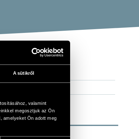
A sütikről
tosításához, valamint
einkkel megosztjuk az Ön
l, amelyeket Ön adott meg