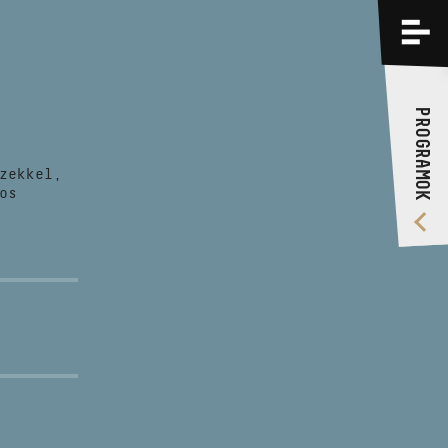
PROGRAMOK
KÉPZÉSEK
PROGRAMOK
RÓLUNK
zekkel,
VIDEÓ GALÉRIA
os