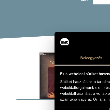
CHE
Beleegyezés
Album
Ez a weboldal sütiket haszn
Sütiket használunk a tartal
weboldalforgalmunk elemzésé
ALAP
weboldalhasználatra vonatko
számukra vagy az Ön által ha
Hungaroton
KIADÓ