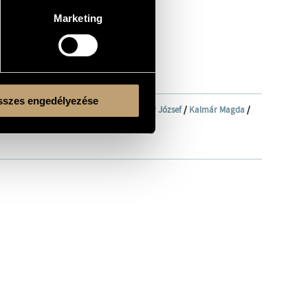
Marketing
szes engedélyezése
nekkara (Hungarian Radio Choir)
/
Gregor József
/
Kalmár Magda
/