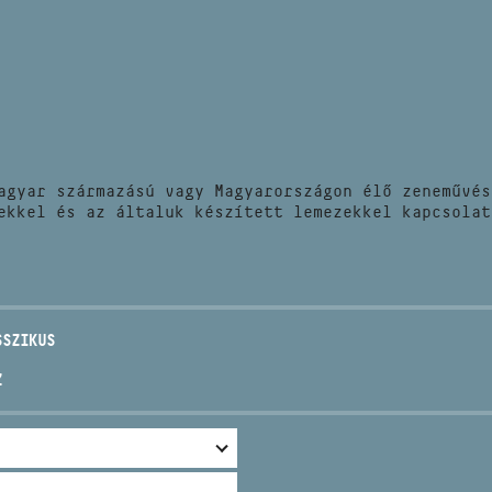
HÍREK
CÍM
VERSENYEK
EMAIL
infokozpont@bmc.hu
KIADVÁNYOK
TELEFON
agyar származású vagy Magyarországon élő zeneművés
KAPCSOLAT
ekkel és az általuk készített lemezekkel kapcsolat
NYITVA TARTÁS
SSZIKUS
Z