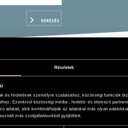
KERESÉS
RUBINI, LUIGI: MEDEA
Részletek
ál
mak és hirdetések személyre szabásához, közösségi funkciók biz
hez. Ezenkívül közösségi média-, hirdető- és elemező partner
ADATOK
zó adatait, akik kombinálhatják az adatokat más olyan adatokka
sznált más szolgáltatásokból gyűjtöttek.