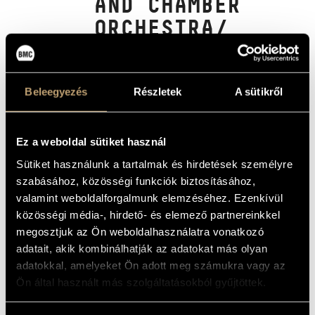
AND CHAMBER
MŰVÉSZADATBÁZIS
ORCHESTRA/
ZENEMŰ-ADATBÁZIS
CONCERTINO FOR
PIANO AND
ZENEI KÖNYVTÁR, ONLINE KATALÓGUS
ORCHESTRA /
Beleegyezés
Részletek
A sütikről
CONCERTINO FOR
VIOLA AND
Ez a weboldal sütiket használ
ORCHESTRA
Sütiket használunk a tartalmak és hirdetések személyre
szabásához, közösségi funkciók biztosításához,
valamint weboldalforgalmunk elemzéséhez. Ezenkívül
Album
közösségi média-, hirdető- és elemező partnereinkkel
ALAPADATOK
megosztjuk az Ön weboldalhasználatra vonatkozó
adatait, akik kombinálhatják az adatokat más olyan
Kadosa Pál
SZERZŐK
adatokkal, amelyeket Ön adott meg számukra vagy az
Hungaroton
KIADÓ
Ön által használt más szolgáltatásokból gyűjtöttek.
SLPX 11859
KATALÓGUSSZÁMA
1976