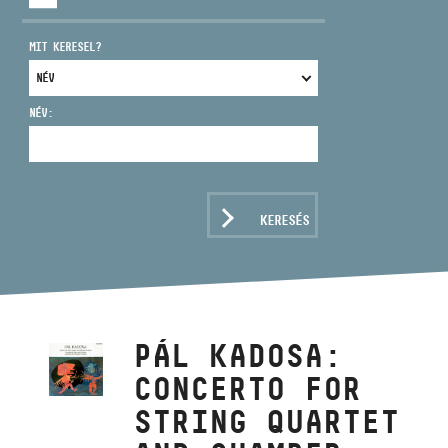
MIT KERESEL?
NÉV:
CÍM
EMAIL
infokozpont@bmc.hu
KERESÉS
TELEFON
NYITVA TARTÁS
PÁL KADOSA:
CONCERTO FOR
STRING QUARTET