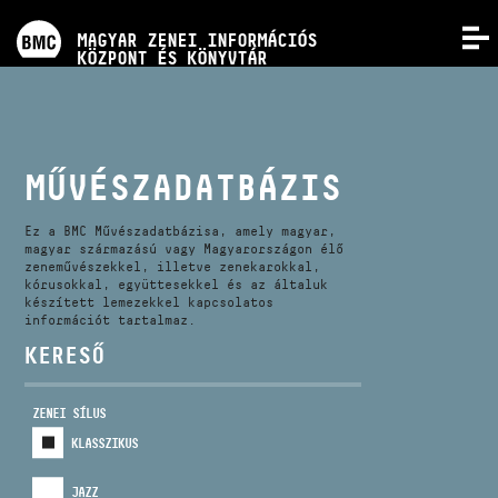
PROGRAMOK
MAGYAR ZENEI INFORMÁCIÓS
MENÜ
KÖZPONT ÉS KÖNYVTÁR
VERSENYEK
KÉPZÉSEK
MŰVÉSZADATBÁZIS
KIADVÁNYOK
Ez a BMC Művészadatbázisa, amely magyar,
magyar származású vagy Magyarországon élő
zeneművészekkel, illetve zenekarokkal,
kórusokkal, együttesekkel és az általuk
RÓLUNK
készített lemezekkel kapcsolatos
információt tartalmaz.
KERESŐ
KAPCSOLAT
ZENEI SÍLUS
VIDEÓ GALÉRIA
KLASSZIKUS
JAZZ