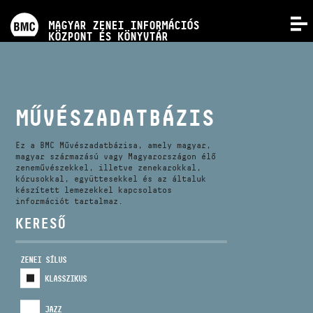
PROGRAMOK
MAGYAR ZENEI INFORMÁCIÓS
MENÜ
KÖZPONT ÉS KÖNYVTÁR
VERSENYEK
KÉPZÉSEK
MŰVÉSZADATBÁZIS
KIADVÁNYOK
Ez a BMC Művészadatbázisa, amely magyar,
magyar származású vagy Magyarországon élő
zeneművészekkel, illetve zenekarokkal,
kórusokkal, együttesekkel és az általuk
RÓLUNK
készített lemezekkel kapcsolatos
információt tartalmaz.
KERESŐ
KAPCSOLAT
ZENEI SÍLUS
VIDEÓ GALÉRIA
KLASSZIKUS
JAZZ