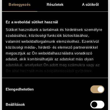
VÁROS PEREMÉN
MŰVÉSZADATBÁZIS
Beleegyezés
Részletek
A sütikről
(KADOSA: IV. SYMPHONY OP. 53 /
TARDOS: UPON THE CITY'S
ZENEMŰ-ADATBÁZIS
OUTSKIRTS )
Ez a weboldal sütiket használ
ZENEI KÖNYVTÁR, ONLINE KATALÓGUS
Album
Sütiket használunk a tartalmak és hirdetések személyre
szabásához, közösségi funkciók biztosításához,
ALAPADATOK
valamint weboldalforgalmunk elemzéséhez. Ezenkívül
Kadosa Pál
/
Tardos Béla
SZERZŐK
közösségi média-, hirdető- és elemező partnereinkkel
Qualiton
megosztjuk az Ön weboldalhasználatra vonatkozó
KIADÓ
adatait, akik kombinálhatják az adatokat más olyan
SLPX 1139
KATALÓGUSSZÁMA
adatokkal, amelyeket Ön adott meg számukra vagy az
1962
MEGJELENÉS
ÉVE
Ön által használt más szolgáltatásokból gyűjtöttek.
Részletes adatok 1.
RÉSZLETEK
Részletes adatok 2.
Hozzájárulás
LP
MEGJEGYZÉS
Elengedhetetlen
kiválasztása
Magyar Rádió Énekkara (Hungarian Radio Choir)
/
Nemzeti
KÖZREMŰKÖDŐK
Filharmonikus Zenekar (National Philharmonic Orchestra)
/
Erdélyi Miklós
/
Melis György
/
Vajda Cecília
Beállítások