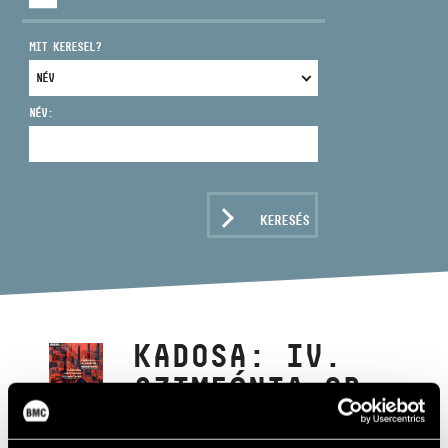
MIT KERESEL?
NÉV:
CÍM
EMAIL
infokozpont@bmc.hu
KERESÉS
TELEFON
NYITVA TARTÁS
KADOSA: IV.
SZIMFÓNIA OP.
53 / TARDOS: A