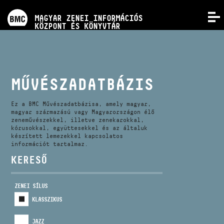
PROGRAMOK
MAGYAR ZENEI INFORMÁCIÓS
MENÜ
KÖZPONT ÉS KÖNYVTÁR
VERSENYEK
KÉPZÉSEK
MŰVÉSZADATBÁZIS
KIADVÁNYOK
Ez a BMC Művészadatbázisa, amely magyar,
magyar származású vagy Magyarországon élő
zeneművészekkel, illetve zenekarokkal,
kórusokkal, együttesekkel és az általuk
RÓLUNK
készített lemezekkel kapcsolatos
információt tartalmaz.
KERESŐ
KAPCSOLAT
ZENEI SÍLUS
VIDEÓ GALÉRIA
KLASSZIKUS
JAZZ