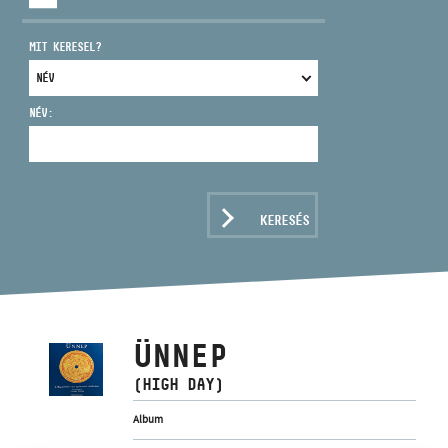
MIT KERESEL?
NÉV:
CÍM
EMAIL
infokozpont@bmc.hu
KERESÉS
TELEFON
NYITVA TARTÁS
ÜNNEP
(HIGH DAY)
Album