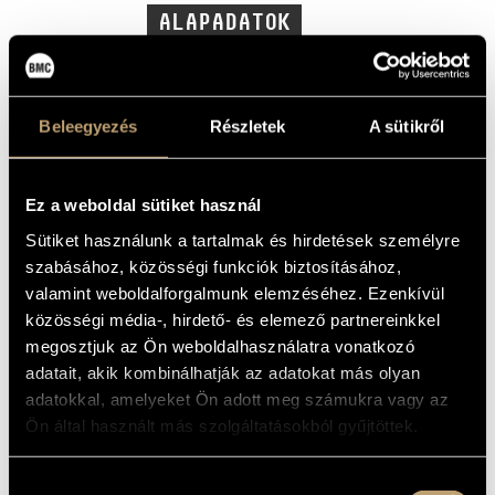
MŰVÉSZADATBÁZIS
ALAPADATOK
Liszt Ferenc
ZENEMŰ-ADATBÁZIS
SZERZŐK
Népszabadság
KIADÓ
ZENEI KÖNYVTÁR, ONLINE KATALÓGUS
NSZMR 002
Beleegyezés
Részletek
A sütikről
KATALÓGUSSZÁMA
2002
MEGJELENÉS
ÉVE
Részletes adatok
RÉSZLETEK
Ez a weboldal sütiket használ
Promóciós kiadvány, kereskedelmi forgalomban nem
MEGJEGYZÉS
Sütiket használunk a tartalmak és hirdetések személyre
kapható
szabásához, közösségi funkciók biztosításához,
Magyar Rádió Gyermekkórusa (Hungarian Radio Children´s
KÖZREMŰKÖDŐK
valamint weboldalforgalmunk elemzéséhez. Ezenkívül
Choi)
/
Magyar Rádió Szimfonikus Zenekara (Hungarian
Radio Symphony Orchestra)
/
Magyar Rádió Énekkara
közösségi média-, hirdető- és elemező partnereinkkel
(Hungarian Radio Choir)
/
Molnár András
/
Nemes László
Norbert
/
Peskó Zoltán
/
Strausz Kálmán
/
Thész Gabriella
/
megosztjuk az Ön weboldalhasználatra vonatkozó
Tokody Ilona
/
Vásáry Tamás
/
Wiedemann Bernadett
adatait, akik kombinálhatják az adatokat más olyan
István Berczelly - vocal
TOVÁBBI
adatokkal, amelyeket Ön adott meg számukra vagy az
KÖZREMŰKÖDŐK
Ön által használt más szolgáltatásokból gyűjtöttek.
MŰVEK
Hozzájárulás