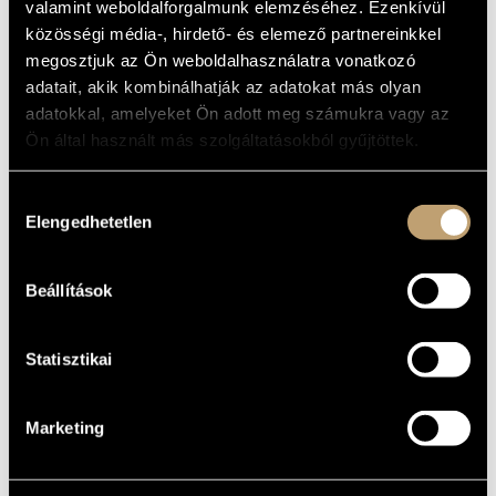
valamint weboldalforgalmunk elemzéséhez. Ezenkívül
MŰVÉSZADATBÁZIS
ALAPADATOK
közösségi média-, hirdető- és elemező partnereinkkel
megosztjuk az Ön weboldalhasználatra vonatkozó
ZENEMŰ-ADATBÁZIS
Naxos
KIADÓ
adatait, akik kombinálhatják az adatokat más olyan
8.578126
KATALÓGUSSZÁMA
adatokkal, amelyeket Ön adott meg számukra vagy az
ZENEI KÖNYVTÁR, ONLINE KATALÓGUS
2010
Ön által használt más szolgáltatásokból gyűjtöttek.
MEGJELENÉS
ÉVE
Részletes adatok
RÉSZLETEK
Hozzájárulás
Elengedhetetlen
kiválasztása
Concentus Hungaricus
/
Failoni Kamarazenekar (Budapest
KÖZREMŰKÖDŐK
Failoni Chamber Orchestra)
/
Jandó Jenő
/
Ligeti András
/
Michael Halász
Beállítások
Statisztikai
Marketing