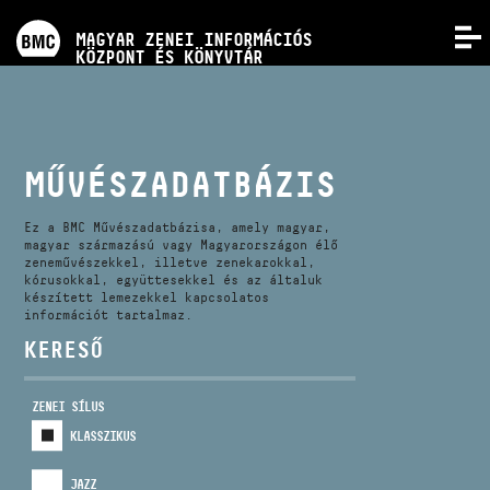
PROGRAMOK
MAGYAR ZENEI INFORMÁCIÓS
MENÜ
KÖZPONT ÉS KÖNYVTÁR
VERSENYEK
KÉPZÉSEK
MŰVÉSZADATBÁZIS
KIADVÁNYOK
Ez a BMC Művészadatbázisa, amely magyar,
magyar származású vagy Magyarországon élő
zeneművészekkel, illetve zenekarokkal,
kórusokkal, együttesekkel és az általuk
RÓLUNK
készített lemezekkel kapcsolatos
információt tartalmaz.
KERESŐ
KAPCSOLAT
ZENEI SÍLUS
VIDEÓ GALÉRIA
KLASSZIKUS
JAZZ