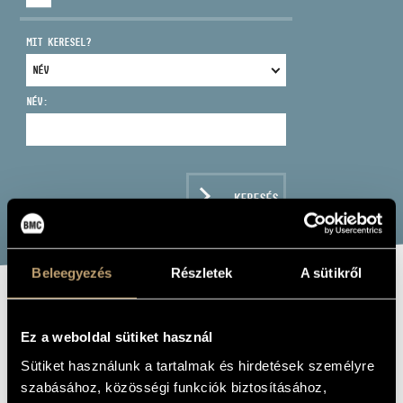
MIT KERESEL?
NÉV:
CÍM
EMAIL
infokozpont@bmc.hu
KERESÉS
TELEFON
NYITVA TARTÁS
Beleegyezés
Részletek
A sütikről
THE NAXOS
Ez a weboldal sütiket használ
MOZART ALBUM
Sütiket használunk a tartalmak és hirdetések személyre
szabásához, közösségi funkciók biztosításához,
Album