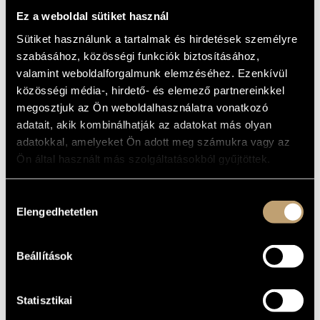
MŰVÉSZADATBÁZIS
Album
Ez a weboldal sütiket használ
Sütiket használunk a tartalmak és hirdetések személyre
ZENEMŰ-ADATBÁZIS
ALAPADATOK
szabásához, közösségi funkciók biztosításához,
valamint weboldalforgalmunk elemzéséhez. Ezenkívül
Liszt Ferenc
ZENEI KÖNYVTÁR, ONLINE KATALÓGUS
SZERZŐK
közösségi média-, hirdető- és elemező partnereinkkel
Naxos
KIADÓ
megosztjuk az Ön weboldalhasználatra vonatkozó
8.550008-09
KATALÓGUSSZÁMA
adatait, akik kombinálhatják az adatokat más olyan
MEGJELENÉS
adatokkal, amelyeket Ön adott meg számukra vagy az
ÉVE
Ön által használt más szolgáltatásokból gyűjtöttek.
Részletes adatok
RÉSZLETEK
Bogár István
/
Jandó Jenő
/
Körmendi Klára
/
Michael Halász
KÖZREMŰKÖDŐK
Hozzájárulás
/
Szokolay Balázs
Elengedhetetlen
kiválasztása
MŰVEK
Beállítások
SZERZŐ
CÍM
Klavierkonzert No. 1, Es-Dur
Statisztikai
Liszt Ferenc
(S.124) / I., Esz-dúr
zongoraverseny (S.124)