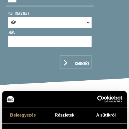
MIT KERESEL?
NÉV:
CÍM
EMAIL
infokozpont@bmc.hu
KERESÉS
TELEFON
NYITVA TARTÁS
DISCOVER
CLASSICAL
Beleegyezés
Részletek
A sütikről
MUSIC