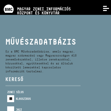
PROGRAMOK
MAGYAR ZENEI INFORMÁCIÓS
MENÜ
KÖZPONT ÉS KÖNYVTÁR
VERSENYEK
KÉPZÉSEK
MŰVÉSZADATBÁZIS
KIADVÁNYOK
Ez a BMC Művészadatbázisa, amely magyar,
magyar származású vagy Magyarországon élő
zeneművészekkel, illetve zenekarokkal,
kórusokkal, együttesekkel és az általuk
RÓLUNK
készített lemezekkel kapcsolatos
információt tartalmaz.
KERESŐ
KAPCSOLAT
ZENEI SÍLUS
VIDEÓ GALÉRIA
KLASSZIKUS
JAZZ