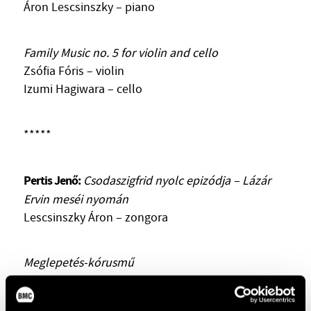
Áron Lescsinszky – piano
ARTIST DATABASE
COMPOSITION DATABASE
Family Music no. 5 for violin and cello
Zsófia Fóris – violin
MUSIC LIBRARY, ONLINE CATALOG
Izumi Hagiwara – cello
*****
Pertis Jenő:
Csodaszigfrid nyolc epizódja – Lázár
Ervin meséi nyomán
Lescsinszky Áron – zongora
Meglepetés-kórusmű
Pertis Jenő:
Medvetánc – József Attila versére