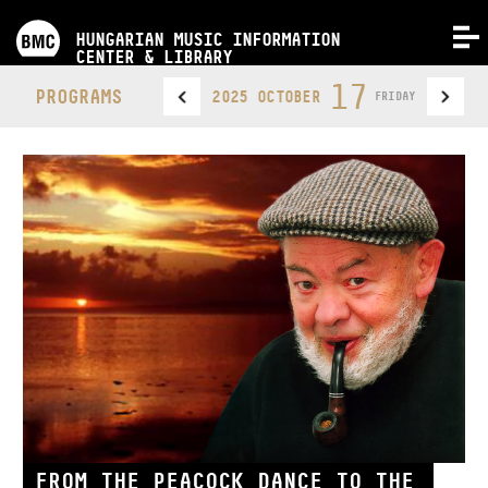
PROGRAMS
HUNGARIAN MUSIC INFORMATION
MENU
CENTER & LIBRARY
COMPETITIONS
17
PROGRAMS
2025 OCTOBER
FRIDAY
TRAININGS
RELEASES
ABOUT US
CONTACT
VIDEO GALLERY
FROM THE PEACOCK DANCE TO THE