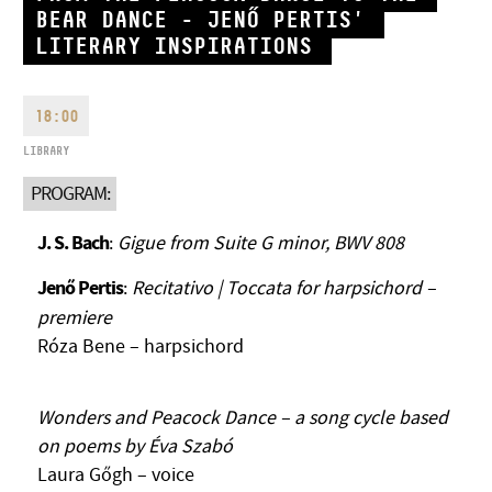
BEAR DANCE - JENŐ PERTIS'
LITERARY INSPIRATIONS
18:00
LIBRARY
ADDRESS
PROGRAM:
EMAIL
infokozpont@bmc.hu
J. S. Bach
:
Gigue from Suite G minor, BWV 808
PHONE
Jenő Pertis
:
Recitativo | Toccata for harpsichord –
premiere
OPENING HOURS
Róza Bene – harpsichord
Wonders and Peacock Dance – a song cycle based
on poems by Éva Szabó
Laura Gőgh – voice