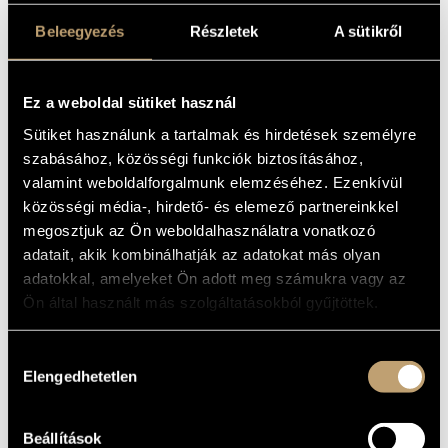
Beleegyezés
Részletek
A sütikről
FEATURING:
Róza Bene - harpsichord
Ez a weboldal sütiket használ
Laura Gőgh - voice
Sütiket használunk a tartalmak és hirdetések személyre
Áron Lescsinszky - piano
szabásához, közösségi funkciók biztosításához,
Zsófia Fóris - violin
valamint weboldalforgalmunk elemzéséhez. Ezenkívül
Izumi Hagiwara - cello
közösségi média-, hirdető- és elemező partnereinkkel
Béla Bartók Chamber Coir, Szolnok, conducted by
megosztjuk az Ön weboldalhasználatra vonatkozó
Éva Molnár
adatait, akik kombinálhatják az adatokat más olyan
-
adatokkal, amelyeket Ön adott meg számukra vagy az
Host: Zsófia Heltai
Ön által használt más szolgáltatásokból gyűjtöttek.
Hozzájárulás
Elengedhetetlen
Pertis Jenő
életművében meghatározó elem az
kiválasztása
irodalmi ihletés. A sumér–akkád
varázsmondókáktól Eugène Guillevic és William
Beállítások