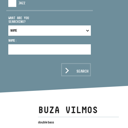
JAZZ
WHAT ARE YOU
SEARCHING?
ADDRESS
NAME:
EMAIL
infokozpont@bmc.hu
PHONE
SEARCH
OPENING HOURS
BUZA VILMOS
double bass