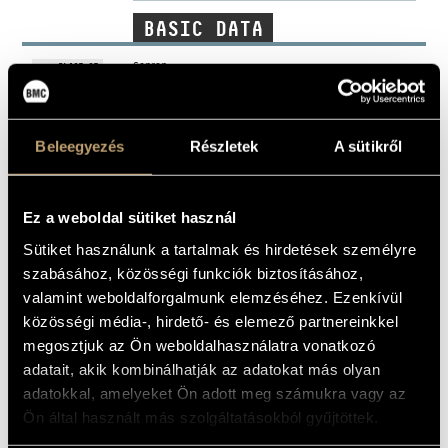
ARTIST DATABASE
BASIC DATA
COMPOSITION DATABASE
Sopron
PLACE OF
BIRTH
MUSIC LIBRARY, ONLINE CATALOG
1963
DATE OF
BIRTH
Beleegyezés
Részletek
A sütikről
Weiner-Szász Kamaraszimfonikusok (Budapest Chamber
ORCHESTRA
Symphony)
DISCOGRAPHY
Ez a weboldal sütiket használ
Sütiket használunk a tartalmak és hirdetések személyre
YEAR
TITLE
PUBLISHER
CODE
REMARK
szabásához, közösségi funkciók biztosításához,
The Conscience -
Narrative Chamber
valamint weboldalforgalmunk elemzéséhez. Ezenkívül
Pieces
CD LR
1993
Leo Records
185
(A Lelkiismeret -
közösségi média-, hirdető- és elemező partnereinkkel
Narratív
Kamaradarabok)
megosztjuk az Ön weboldalhasználatra vonatkozó
Druschetzky, Georg:
adatait, akik kombinálhatják az adatokat más olyan
Missa solemnis;
Bengraf: Sacred
adatokkal, amelyeket Ön adott meg számukra vagy az
Music
HCD
1995
Hungaroton
31609
(Druschetzky Georg:
Ön által használt más szolgáltatásokból gyűjtöttek.
Missa solemnis;
Bengraf: Templomi
zene)