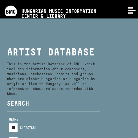
PROGRAMS
HUNGARIAN MUSIC INFORMATION
MENU
CENTER & LIBRARY
COMPETITIONS
TRAININGS
ARTIST DATABASE
RELEASES
This is the Artist Database of BMC, which
includes information about composers,
musicians, orchestras, choirs and groups
that are either Hungarian or Hungarian by
ABOUT US
origin or live in Hungary, as well as
information about releases recorded with
them.
CONTACT
SEARCH
GENRE
VIDEO GALLERY
CLASSICAL