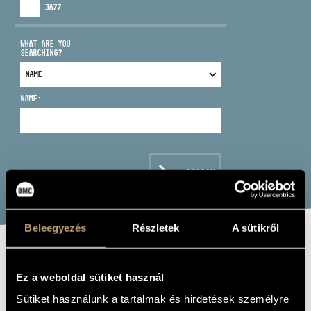
JAZZ
WHAT ARE YOU
SEARCHING?
ADDRESS
NAME:
EMAIL
infokozpont@bmc.hu
PHONE
SEARCH
OPENING HOURS
Beleegyezés
Részletek
A sütikről
ZÁVODSZKY
Ez a weboldal sütiket használ
ZOLTÁN
Sütiket használunk a tartalmak és hirdetések személyre