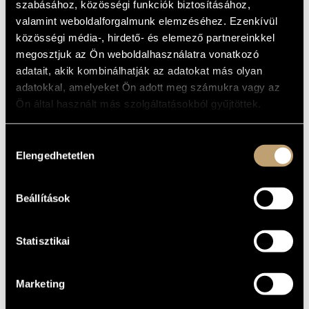
szabásához, közösségi funkciók biztosításához,
ARTIST DATABASE
voice - tenor
valamint weboldalforgalmunk elemzéséhez. Ezenkívül
közösségi média-, hirdető- és elemező partnereinkkel
BASIC DATA
COMPOSITION DATABASE
megosztjuk az Ön weboldalhasználatra vonatkozó
Bátorkeszi
adatait, akik kombinálhatják az adatokat más olyan
PLACE OF
MUSIC LIBRARY, ONLINE CATALOG
BIRTH
adatokkal, amelyeket Ön adott meg számukra vagy az
1892
DATE OF
Ön által használt más szolgáltatásokból gyűjtöttek.
BIRTH
DISCOGRAPHY
Hozzájárulás
Elengedhetetlen
kiválasztása
YEAR
TITLE
PUBLISHER
CODE
REMARK
Fifty Years of
Hungaroton - Singers
HCD
Beállítások
2001
Hungaroton
32096-
3 CDs
(50 éves a Hungaroton -
98
Énekművészek (1951-
2001))
Statisztikai
Marketing