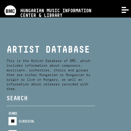
PROGRAMS
HUNGARIAN MUSIC INFORMATION
MENU
CENTER & LIBRARY
COMPETITIONS
TRAININGS
ARTIST DATABASE
RELEASES
This is the Artist Database of BMC, which
includes information about composers,
musicians, orchestras, choirs and groups
that are either Hungarian or Hungarian by
ABOUT US
origin or live in Hungary, as well as
information about releases recorded with
them.
CONTACT
SEARCH
GENRE
VIDEO GALLERY
CLASSICAL