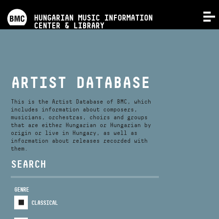
PROGRAMS
HUNGARIAN MUSIC INFORMATION
MENU
CENTER & LIBRARY
COMPETITIONS
TRAININGS
ARTIST DATABASE
RELEASES
This is the Artist Database of BMC, which
includes information about composers,
musicians, orchestras, choirs and groups
that are either Hungarian or Hungarian by
ABOUT US
origin or live in Hungary, as well as
information about releases recorded with
them.
CONTACT
SEARCH
GENRE
VIDEO GALLERY
CLASSICAL