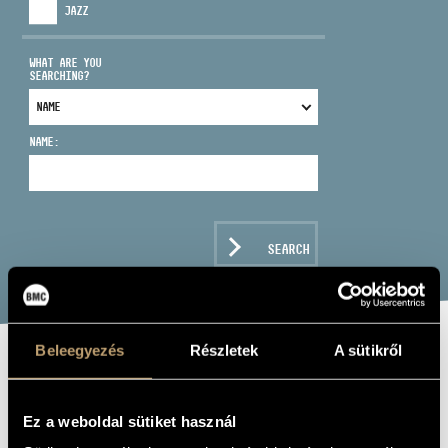
JAZZ
WHAT ARE YOU
SEARCHING?
ADDRESS
NAME:
EMAIL
infokozpont@bmc.hu
PHONE
SEARCH
OPENING HOURS
Beleegyezés
Részletek
A sütikről
POLÓNYI ÁGNES
Ez a weboldal sütiket használ
harp