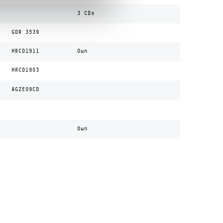
3 CDs
GDR 3539
HRCD1911
Own
HRCD1903
AGZE09CD
Own