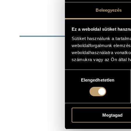
1983
DATE OF BIRTH
Beleegyezés
http://www.
WEB
DISC
Ez a weboldal sütiket haszn
Sütiket használunk a tartal
YEAR
T
weboldalforgalmunk elemzésé
weboldalhasználatra vonatko
Sá
számukra vagy az Ön által ha
2009
(Sz
Hozzájárulás
Ro
2011
Elengedhetetlen
kiválasztása
(He
Eu
2014
Ro
2014
(He
Sá
Megtagad
2015
Go
Sá
2015