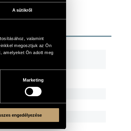
A sütikről
tosításához, valamint
R
CODE
REMARK
einkkel megosztjuk az Ön
l, amelyeket Ön adott meg
AGZKHE01CD
Own
AGZKHE04CD
Own
Marketing
GDR 3523
s
KV-04
Own
szes engedélyezése