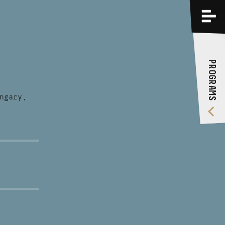
PROGRAMS
TRAININGS
PROGRAMS
ABOUT US
VIDEO GALLERY
ngary,