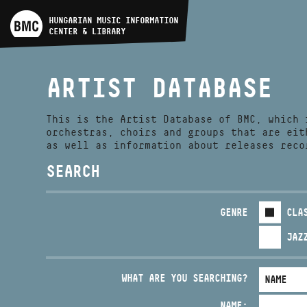
ARTIST DATABASE
HUNGARIAN MUSIC INFORMATION
CENTER & LIBRARY
COMPOSITION DATABASE
ARTIST DATABASE
MUSIC LIBRARY, ONLINE
CATALOG
This is the Artist Database of BMC, which 
orchestras, choirs and groups that are eit
as well as information about releases reco
SEARCH
GENRE
CLA
JAZ
WHAT ARE YOU SEARCHING?
NAME: