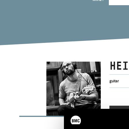
HEI
guitar
BASI
Budapest
PLACE OF BIRTH