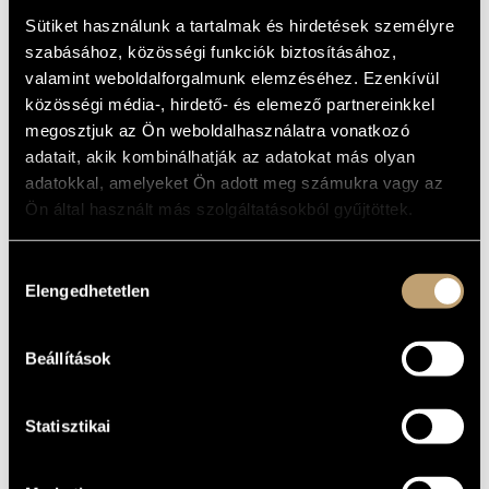
ABSTRACT -
ARTIST DATABASE
Sütiket használunk a tartalmak és hirdetések személyre
WHERE ARE WE
szabásához, közösségi funkciók biztosításához,
GOING?
COMPOSITION DATABASE
valamint weboldalforgalmunk elemzéséhez. Ezenkívül
közösségi média-, hirdető- és elemező partnereinkkel
MUSIC LIBRARY, ONLINE CATALOG
Album
megosztjuk az Ön weboldalhasználatra vonatkozó
adatait, akik kombinálhatják az adatokat más olyan
BASIC DATA
adatokkal, amelyeket Ön adott meg számukra vagy az
Ön által használt más szolgáltatásokból gyűjtöttek.
Hunnia Records
LABEL
HRCD1911
CATALOGUE
NO.
Hozzájárulás
Elengedhetetlen
2019
kiválasztása
DATE OF
RELEASE
More about the CD 1
DETAILS
More about the CD 2
Beállítások
Heidrich Roland
PERFORMERS
Pengő Csaba
/
Sárvári-Kovács Zsolt
Statisztikai
CONTRIBUTORS