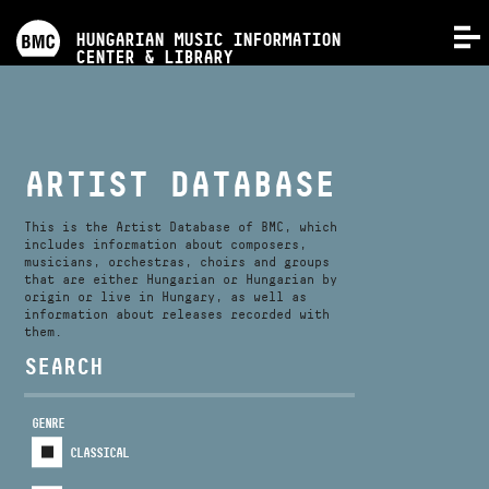
PROGRAMS
HUNGARIAN MUSIC INFORMATION
MENU
CENTER & LIBRARY
COMPETITIONS
TRAININGS
ARTIST DATABASE
RELEASES
This is the Artist Database of BMC, which
includes information about composers,
musicians, orchestras, choirs and groups
that are either Hungarian or Hungarian by
ABOUT US
origin or live in Hungary, as well as
information about releases recorded with
them.
CONTACT
SEARCH
GENRE
VIDEO GALLERY
CLASSICAL