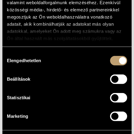
valamint weboldalforgalmunk elemzéséhez. Ezenkívül
ARTIST DATABASE
BASIC DATA
közösségi média-, hirdető- és elemező partnereinkkel
megosztjuk az Ön weboldalhasználatra vonatkozó
COMPOSITION DATABASE
Budapest
PLACE OF
adatait, akik kombinálhatják az adatokat más olyan
BIRTH
MUSIC LIBRARY, ONLINE CATALOG
adatokkal, amelyeket Ön adott meg számukra vagy az
1904
DATE OF
BIRTH
Ön által használt más szolgáltatásokból gyűjtöttek.
DISCOGRAPHY
Hozzájárulás
Elengedhetetlen
kiválasztása
YEAR
TITLE
PUBLISHER
CODE
REMARK
Ferenc Farkas: The
HCD
Magic Cupboard
2005
Hungaroton
32419-
2 CDs
Beállítások
(Farkas Ferenc: A
20
bűvös szekrény)
Statisztikai
Marketing