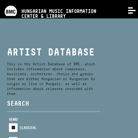
PROGRAMS
HUNGARIAN MUSIC INFORMATION
MENU
CENTER & LIBRARY
COMPETITIONS
TRAININGS
ARTIST DATABASE
RELEASES
This is the Artist Database of BMC, which
includes information about composers,
musicians, orchestras, choirs and groups
that are either Hungarian or Hungarian by
ABOUT US
origin or live in Hungary, as well as
information about releases recorded with
them.
CONTACT
SEARCH
GENRE
VIDEO GALLERY
CLASSICAL