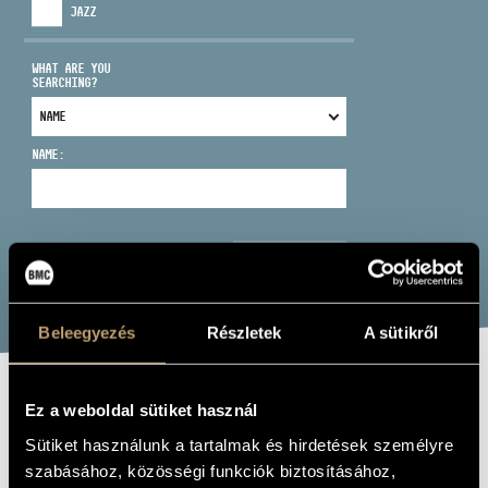
JAZZ
WHAT ARE YOU
SEARCHING?
ADDRESS
NAME:
EMAIL
infokozpont@bmc.hu
PHONE
SEARCH
OPENING HOURS
Beleegyezés
Részletek
A sütikről
RÖSLER ENDRE
Ez a weboldal sütiket használ
Sütiket használunk a tartalmak és hirdetések személyre
voice - tenor, voice
szabásához, közösségi funkciók biztosításához,