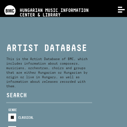
PROGRAMS
HUNGARIAN MUSIC INFORMATION
MENU
CENTER & LIBRARY
COMPETITIONS
TRAININGS
ARTIST DATABASE
RELEASES
This is the Artist Database of BMC, which
includes information about composers,
musicians, orchestras, choirs and groups
that are either Hungarian or Hungarian by
ABOUT US
origin or live in Hungary, as well as
information about releases recorded with
them.
CONTACT
SEARCH
GENRE
VIDEO GALLERY
CLASSICAL