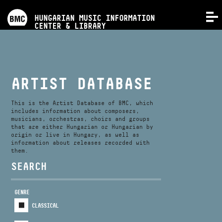
PROGRAMS
HUNGARIAN MUSIC INFORMATION
MENU
CENTER & LIBRARY
COMPETITIONS
TRAININGS
ARTIST DATABASE
RELEASES
This is the Artist Database of BMC, which
includes information about composers,
musicians, orchestras, choirs and groups
that are either Hungarian or Hungarian by
ABOUT US
origin or live in Hungary, as well as
information about releases recorded with
them.
CONTACT
SEARCH
GENRE
VIDEO GALLERY
CLASSICAL