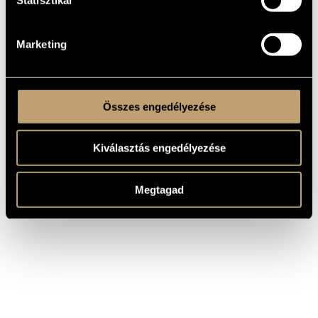
4 CDs
Hárshegy Band feat.
Váczi Eszter, Kozma
2010
Hárshegy
HHBCD002
Orsi: Live at the
Marketing
Take 5 Pub
Összes engedélyezése
Kiválasztás engedélyezése
Megtagad