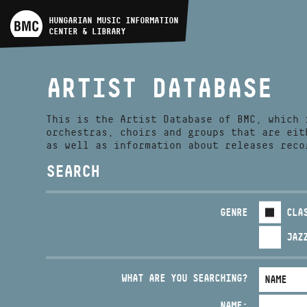
ARTIST DATABASE
HUNGARIAN MUSIC INFORMATION
CENTER & LIBRARY
COMPOSITION DATABASE
ARTIST DATABASE
MUSIC LIBRARY, ONLINE
CATALOG
This is the Artist Database of BMC, which 
orchestras, choirs and groups that are eit
as well as information about releases reco
SEARCH
GENRE
CLA
JAZ
WHAT ARE YOU SEARCHING?
NAME: