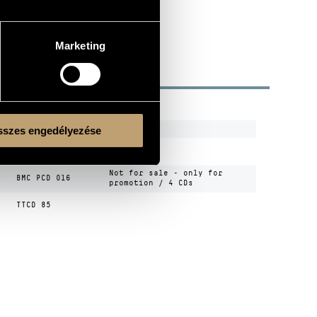
Marketing
R
CODE
REMARK
7243 537453 2
szes engedélyezése
s
00002
Not for sale - only for
BMC PCD 016
promotion / 4 CDs
TTCD 85