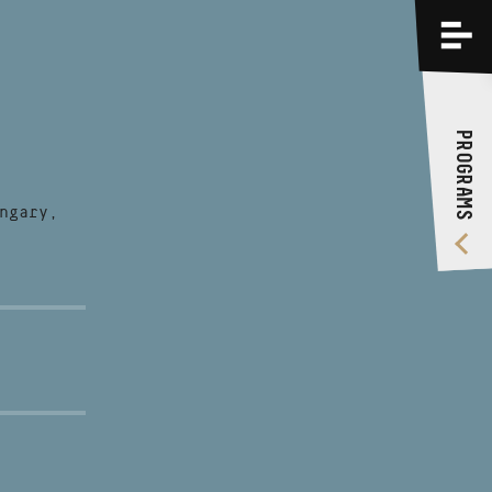
PROGRAMS
TRAININGS
PROGRAMS
ABOUT US
VIDEO GALLERY
ngary,