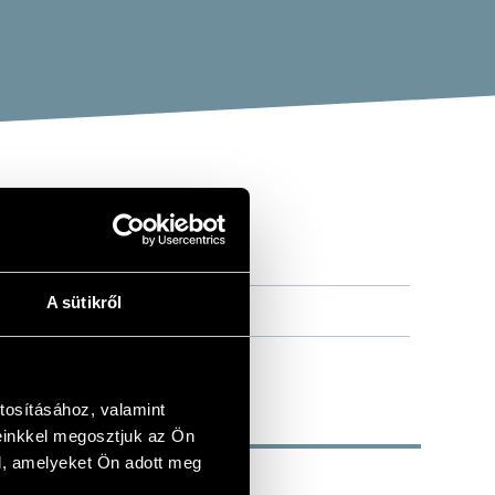
A sütikről
tosításához, valamint
einkkel megosztjuk az Ön
l, amelyeket Ön adott meg