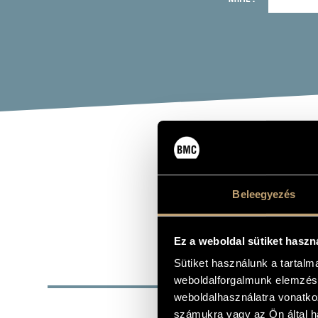
JEL
Beleegyezés
percussion, 
Ez a weboldal sütiket haszn
Sütiket használunk a tartal
BASI
weboldalforgalmunk elemzésé
weboldalhasználatra vonatko
Budapest
PLACE OF BIRTH
számukra vagy az Ön által ha