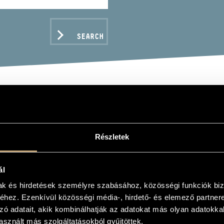
SEARCH
INEK EMIL
Részletek
voice
ál
mak és hirdetések személyre szabásához, közösségi funkciók biz
C DATA
hez. Ezenkívül közösségi média-, hirdető- és elemező partner
zó adatait, akik kombinálhatják az adatokat más olyan adatokka
sznált más szolgáltatásokból gyűjtöttek.