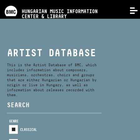
PROGRAMS
HUNGARIAN MUSIC INFORMATION
MENU
CENTER & LIBRARY
COMPETITIONS
TRAININGS
ARTIST DATABASE
RELEASES
This is the Artist Database of BMC, which
includes information about composers,
musicians, orchestras, choirs and groups
that are either Hungarian or Hungarian by
ABOUT US
origin or live in Hungary, as well as
information about releases recorded with
them.
CONTACT
SEARCH
GENRE
VIDEO GALLERY
CLASSICAL