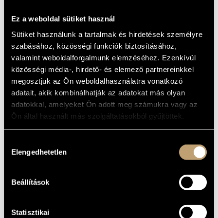
ROME: A
ARTIST DATABASE
MUSICAL TOUR
Ez a weboldal sütiket használ
OF THE CITY'S
COMPOSITION DATABASE
Sütiket használunk a tartalmak és hirdetések személyre
PAST AND
szabásához, közösségi funkciók biztosításához,
MUSIC LIBRARY, ONLINE CATALOG
valamint weboldalforgalmunk elemzéséhez. Ezenkívül
PRESENT
közösségi média-, hirdető- és elemező partnereinkkel
megosztjuk az Ön weboldalhasználatra vonatkozó
Album
adatait, akik kombinálhatják az adatokat más olyan
adatokkal, amelyeket Ön adott meg számukra vagy az
BASIC DATA
Ön által használt más szolgáltatásokból gyűjtöttek.
Liszt Ferenc
COMPOSERS
Naxos
Hozzájárulás
LABEL
Elengedhetetlen
kiválasztása
2.110504
CATALOGUE
NO.
2004
DATE OF
Beállítások
RELEASE
More about the DVD
DETAILS
DVD
NOTE
Statisztikai