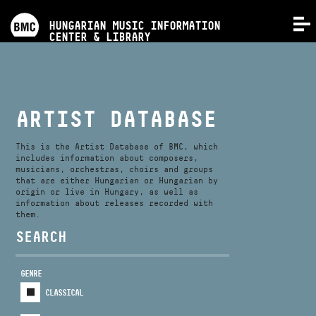
PROGRAMS
HUNGARIAN MUSIC INFORMATION
MENU
CENTER & LIBRARY
COMPETITIONS
TRAININGS
ARTIST DATABASE
RELEASES
This is the Artist Database of BMC, which
includes information about composers,
musicians, orchestras, choirs and groups
that are either Hungarian or Hungarian by
ABOUT US
origin or live in Hungary, as well as
information about releases recorded with
them.
CONTACT
SEARCH
GENRE
VIDEO GALLERY
CLASSICAL