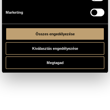
Magyar Virtuózok Kamarazenekar(Hungarian Virtuosi
CONTRIBUTORS
Chamber Orchestra)
/
Benedek Tamás
Marketing
Összes engedélyezése
Kiválasztás engedélyezése
Megtagad