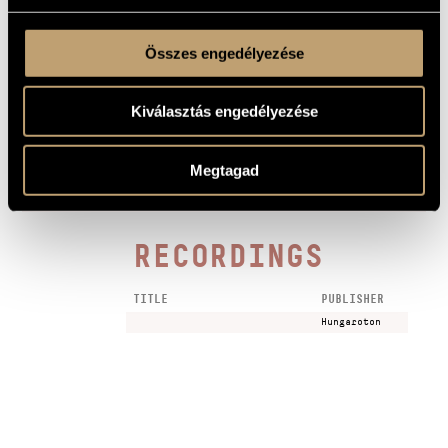
Ensemble, Péter Eötvös (cond.)
Hungaroton HCD-32050, 2002 - Luisa Castellani, ASKO
Ensemble, Péter Eötvös (cond.)
Összes engedélyezése
1 MIN.
I. Soldati
1
SAMPLE
II. Apollo
2
Kiválasztás engedélyezése
III. Starry silence
3
Megtagad
Revised in 1987
REMARKS,
OTHER INFO
RECORDINGS
TITLE
PUBLISHER
Hungaroton