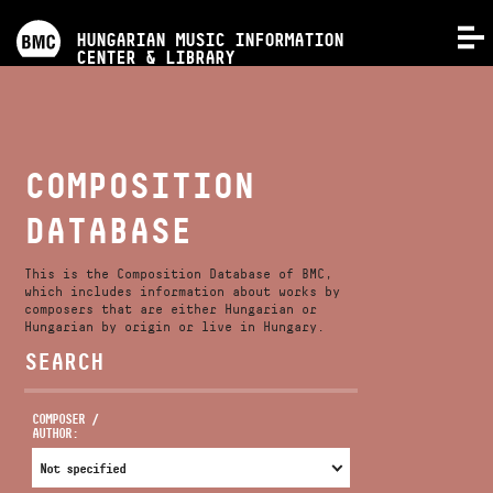
PROGRAMS
HUNGARIAN MUSIC INFORMATION
MENU
CENTER & LIBRARY
COMPETITIONS
TRAININGS
COMPOSITION
DATABASE
RELEASES
This is the Composition Database of BMC,
ABOUT US
which includes information about works by
composers that are either Hungarian or
Hungarian by origin or live in Hungary.
SEARCH
CONTACT
COMPOSER /
AUTHOR:
VIDEO GALLERY