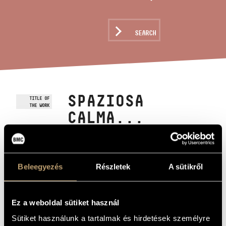
ARTIST DATABASE
COMPOSITION DATABASE
SEARCH
MUSIC LIBRARY, ONLINE CATALOG
SPAZIOSA
TITLE OF
THE WORK
CALMA...
Jeney Zoltán
COMPOSER
Beleegyezés
Részletek
A sütikről
Spaziosa calma...
ORIGINAL /
HUNGARIAN
TITLE
Spaziosa calma...
FOREIGN
Ez a weboldal sütiket használ
LANGUAGE /
ENGLISH
TITLE
Sütiket használunk a tartalmak és hirdetések személyre