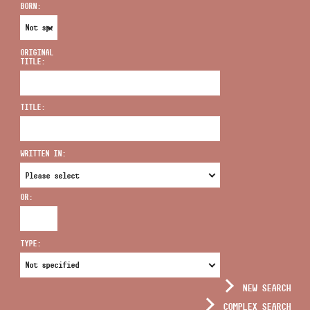
BORN:
ORIGINAL
TITLE:
ADDRESS
TITLE:
EMAIL
infokozpont@bmc.hu
WRITTEN IN:
PHONE
OR:
OPENING HOURS
TYPE:
NEW SEARCH
COMPLEX SEARCH