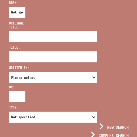
BORN:
ORIGINAL
TITLE:
ADDRESS
TITLE:
EMAIL
infokozpont@bmc.hu
WRITTEN IN:
PHONE
OR:
OPENING HOURS
TYPE:
NEW SEARCH
COMPLEX SEARCH