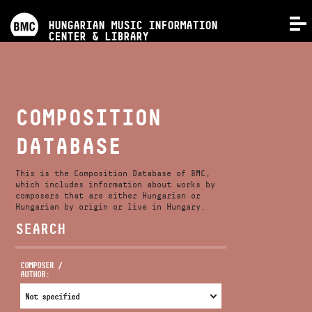
PROGRAMS
HUNGARIAN MUSIC INFORMATION
MENU
CENTER & LIBRARY
COMPETITIONS
TRAININGS
COMPOSITION
DATABASE
RELEASES
This is the Composition Database of BMC,
ABOUT US
which includes information about works by
composers that are either Hungarian or
Hungarian by origin or live in Hungary.
SEARCH
CONTACT
COMPOSER /
AUTHOR:
VIDEO GALLERY