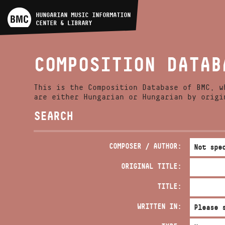
ARTIST DATABASE
HUNGARIAN MUSIC INFORMATION
CENTER & LIBRARY
COMPOSITION DATABASE
COMPOSITION DATAB
MUSIC LIBRARY, ONLINE
CATALOG
This is the Composition Database of BMC, w
are either Hungarian or Hungarian by origi
SEARCH
COMPOSER / AUTHOR:
ORIGINAL TITLE:
TITLE:
WRITTEN IN: