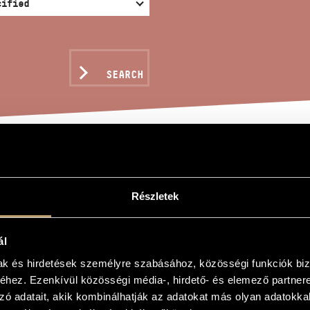
SEARCH
ILOQUIUM NO. 1A (CAN
Részletek
n
ál
No. 1a (Cancrizans)
mak és hirdetések személyre szabásához, közösségi funkciók biz
hez. Ezenkívül közösségi média-, hirdető- és elemező partner
No. 1a (Cancrizans)
zó adatait, akik kombinálhatják az adatokat más olyan adatokka