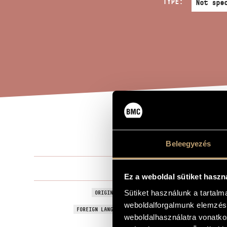
TYPE:
SOL
TITLE OF THE WORK
Beleegyezés
Jeney Zoltá
COMPOSER
Ez a weboldal sütiket haszn
Soliloquium 
Sütiket használunk a tartal
ORIGINAL / HUNGARIAN TITLE
weboldalforgalmunk elemzésé
Soliloquium 
FOREIGN LANGUAGE / ENGLISH TITLE
weboldalhasználatra vonatko
For flute
SUBTITLE