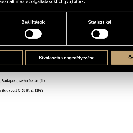
sznált más szolgáltatásokból gyűjtöttek.
Beállítások
Statisztikai
 solo
Kiválasztás engedélyezése
Ös
ent
, Budapest; István Matúz (fl.)
a Budapest © 1985, Z. 12938