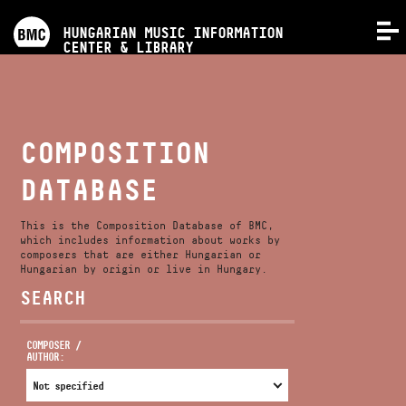
PROGRAMS
HUNGARIAN MUSIC INFORMATION
MENU
CENTER & LIBRARY
COMPETITIONS
TRAININGS
COMPOSITION
DATABASE
RELEASES
This is the Composition Database of BMC,
ABOUT US
which includes information about works by
composers that are either Hungarian or
Hungarian by origin or live in Hungary.
SEARCH
CONTACT
COMPOSER /
AUTHOR:
VIDEO GALLERY