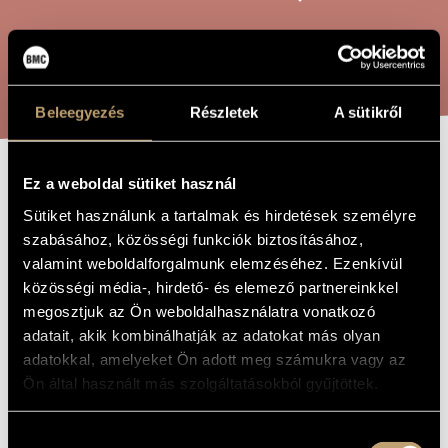
ARTIST DATABASE
COMPOSITION DATABASE
SEARCH
MUSIC LIBRARY, ONLINE CATALOG
Beleegyezés
Részletek
A sütikről
Ez a weboldal sütiket használ
INTERLUDE WITH
TITLE OF
THE WORK
Sütiket használunk a tartalmak és hirdetések személyre
SOUNDS
szabásához, közösségi funkciók biztosításához,
valamint weboldalforgalmunk elemzéséhez. Ezenkívül
közösségi média-, hirdető- és elemező partnereinkkel
Jeney Zoltán
COMPOSER
megosztjuk az Ön weboldalhasználatra vonatkozó
Közjáték hangokkal
ORIGINAL /
adatait, akik kombinálhatják az adatokat más olyan
HUNGARIAN
adatokkal, amelyeket Ön adott meg számukra vagy az
TITLE
Ön által használt más szolgáltatásokból gyűjtöttek.
Interlude with Sounds
FOREIGN
LANGUAGE /
ENGLISH
TITLE
Hozzájárulás