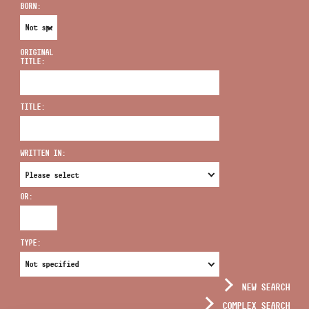
BORN:
ORIGINAL
TITLE:
ADDRESS
TITLE:
EMAIL
infokozpont@bmc.hu
WRITTEN IN:
PHONE
OR:
OPENING HOURS
TYPE:
NEW SEARCH
COMPLEX SEARCH