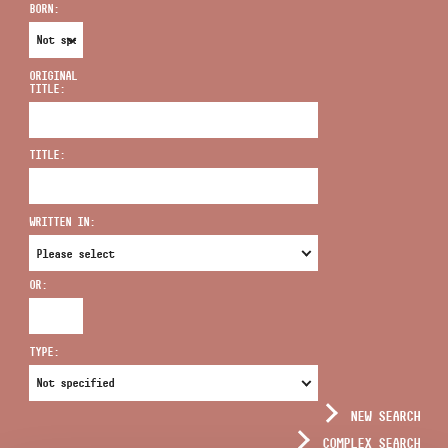
BORN:
ORIGINAL
TITLE:
ADDRESS
TITLE:
EMAIL
infokozpont@bmc.hu
WRITTEN IN:
PHONE
OR:
OPENING HOURS
TYPE:
NEW SEARCH
COMPLEX SEARCH