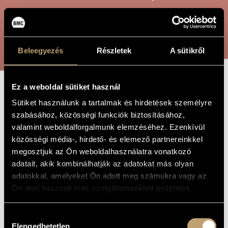
ARTIST DATABASE
COMPOSITION DATABASE
SEARCH
Beleegyezés
Részletek
A sütikről
MUSIC LIBRARY, ONLINE CATALOG
Ez a weboldal sütiket használ
TRANSCRIPTIONS
TITLE OF
Sütiket használunk a tartalmak és hirdetések személyre
THE WORK
AUTOMATIQUES
szabásához, közösségi funkciók biztosításához,
valamint weboldalforgalmunk elemzéséhez. Ezenkívül
közösségi média-, hirdető- és elemező partnereinkkel
Jeney Zoltán
COMPOSER
megosztjuk az Ön weboldalhasználatra vonatkozó
adatait, akik kombinálhatják az adatokat más olyan
Transcriptions Automatiques
ORIGINAL /
adatokkal, amelyeket Ön adott meg számukra vagy az
HUNGARIAN
TITLE
Ön által használt más szolgáltatásokból gyűjtöttek.
Transcriptions Automatiques
FOREIGN
LANGUAGE /
ENGLISH
Hozzájárulás
TITLE
Elengedhetetlen
kiválasztása