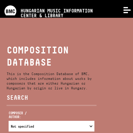
PROGRAMS
HUNGARIAN MUSIC INFORMATION
MENU
CENTER & LIBRARY
COMPETITIONS
TRAININGS
COMPOSITION
DATABASE
RELEASES
This is the Composition Database of BMC,
ABOUT US
which includes information about works by
composers that are either Hungarian or
Hungarian by origin or live in Hungary.
SEARCH
CONTACT
COMPOSER /
AUTHOR:
VIDEO GALLERY