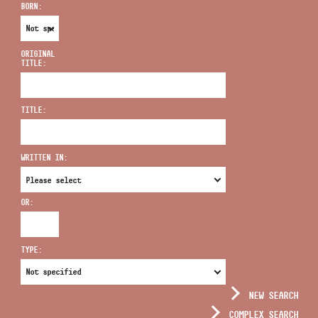
BORN:
ORIGINAL
TITLE:
ADDRESS
TITLE:
EMAIL
infokozpont@bmc.hu
WRITTEN IN:
PHONE
OR:
OPENING HOURS
TYPE:
NEW SEARCH
COMPLEX SEARCH