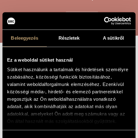
ARTIST DATABASE
COMPOSITION DATABASE
SEARCH
MUSIC LIBRARY, ONLINE CATALOG
Beleegyezés
Részletek
A sütikről
OUVERTURE
Ez a weboldal sütiket használ
TITLE OF
THE WORK
ÉTRUSQUE
Sütiket használunk a tartalmak és hirdetések személyre
szabásához, közösségi funkciók biztosításához,
valamint weboldalforgalmunk elemzéséhez. Ezenkívül
Jeney Zoltán
COMPOSER
közösségi média-, hirdető- és elemező partnereinkkel
megosztjuk az Ön weboldalhasználatra vonatkozó
Etruszk-nyitány
ORIGINAL /
adatait, akik kombinálhatják az adatokat más olyan
HUNGARIAN
TITLE
adatokkal, amelyeket Ön adott meg számukra vagy az
Ouverture étrusque
FOREIGN
Ön által használt más szolgáltatásokból gyűjtöttek.
LANGUAGE /
ENGLISH
TITLE
Hozzájárulás