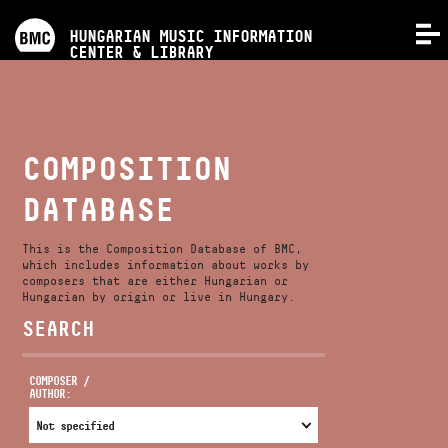
PROGRAMS
HUNGARIAN MUSIC INFORMATION
MENU
CENTER & LIBRARY
COMPETITIONS
TRAININGS
COMPOSITION
DATABASE
RELEASES
This is the Composition Database of BMC,
ABOUT US
which includes information about works by
composers that are either Hungarian or
Hungarian by origin or live in Hungary.
SEARCH
CONTACT
COMPOSER /
AUTHOR:
VIDEO GALLERY