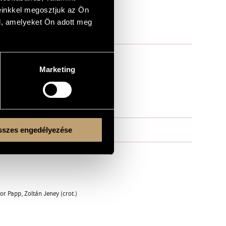
einkkel megosztjuk az Ön
l, amelyeket Ön adott meg
Marketing
szes engedélyezése
or Papp, Zoltán Jeney (crot.)