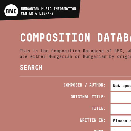
ARTIST DATABASE
HUNGARIAN MUSIC INFORMATION
CENTER & LIBRARY
COMPOSITION DATABASE
COMPOSITION DATAB
MUSIC LIBRARY, ONLINE
CATALOG
This is the Composition Database of BMC, w
are either Hungarian or Hungarian by origi
SEARCH
COMPOSER / AUTHOR:
ORIGINAL TITLE:
TITLE:
WRITTEN IN: