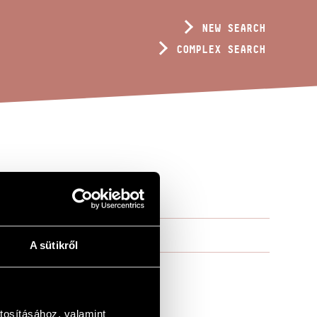
NEW SEARCH
COMPLEX SEARCH
A sütikről
tosításához, valamint