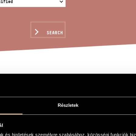
SEARCH
HO 102/6
n
Részletek
ál
mak és hirdetések személyre szabásához, közösségi funkciók biz
e cymbals (Crotales)