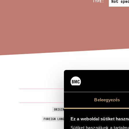
TYPE:
IMP
TITLE OF THE WORK
Jeney Zoltá
COMPOSER
Beleegyezés
Impho 102/6
ORIGINAL / HUNGARIAN TITLE
Impho 102/6
Ez a weboldal sütiket haszn
FOREIGN LANGUAGE / ENGLISH TITLE
Sütiket használunk a tartal
For 6 antiqu
SUBTITLE