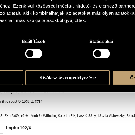
hez. Ezenkívül közösségi média-, hirdető- és elemező partner
csis
zó adatait, akik kombinálhatják az adatokat más olyan adatokka
sznált más szolgáltatásokból gyűjtöttek.
sic
Beállítások
Statisztikai
c.)
ent
Kiválasztás engedélyezése
Ös
8, Budapest; New Music Studio Budapest
a Budapest © 1979, Z. 8714
LPX-12509, 1979 - András Wilheim, Katalin Pik, László Sáry, László Vidovszky, Sánd
Impho 102/6