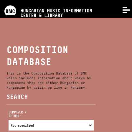
PROGRAMS
HUNGARIAN MUSIC INFORMATION
MENU
CENTER & LIBRARY
COMPETITIONS
TRAININGS
COMPOSITION
DATABASE
RELEASES
This is the Composition Database of BMC,
ABOUT US
which includes information about works by
composers that are either Hungarian or
Hungarian by origin or live in Hungary.
SEARCH
CONTACT
COMPOSER /
AUTHOR:
VIDEO GALLERY