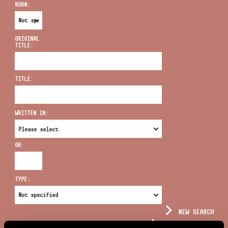
BORN:
ORIGINAL
TITLE:
ADDRESS
TITLE:
EMAIL
infokozpont@bmc.hu
WRITTEN IN:
PHONE
OR:
OPENING HOURS
TYPE:
NEW SEARCH
COMPLEX SEARCH