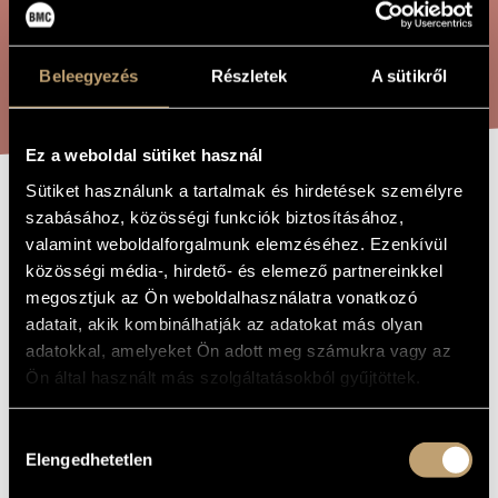
ARTIST DATABASE
COMPOSITION DATABASE
SEARCH
Beleegyezés
Részletek
A sütikről
MUSIC LIBRARY, ONLINE CATALOG
Ez a weboldal sütiket használ
Sütiket használunk a tartalmak és hirdetések személyre
PONTPOINT
szabásához, közösségi funkciók biztosításához,
TITLE OF
THE WORK
valamint weboldalforgalmunk elemzéséhez. Ezenkívül
közösségi média-, hirdető- és elemező partnereinkkel
Jeney Zoltán
COMPOSER
megosztjuk az Ön weboldalhasználatra vonatkozó
adatait, akik kombinálhatják az adatokat más olyan
Pontpoint
ORIGINAL /
adatokkal, amelyeket Ön adott meg számukra vagy az
HUNGARIAN
TITLE
Ön által használt más szolgáltatásokból gyűjtöttek.
Pontpoint
FOREIGN
LANGUAGE /
ENGLISH
Hozzájárulás
TITLE
Elengedhetetlen
kiválasztása
Sound ceremony for 6 percussion players
SUBTITLE