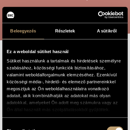
ARTIST DATABASE
COMPOSITION DATABASE
SEARCH
MUSIC LIBRARY, ONLINE CATALOG
Beleegyezés
Részletek
A sütikről
Ez a weboldal sütiket használ
A LEAF FALLS
TITLE OF
Sütiket használunk a tartalmak és hirdetések személyre
THE WORK
szabásához, közösségi funkciók biztosításához,
valamint weboldalforgalmunk elemzéséhez. Ezenkívül
Jeney Zoltán
COMPOSER
közösségi média-, hirdető- és elemező partnereinkkel
a leaf falls
ORIGINAL /
megosztjuk az Ön weboldalhasználatra vonatkozó
HUNGARIAN
adatait, akik kombinálhatják az adatokat más olyan
TITLE
adatokkal, amelyeket Ön adott meg számukra vagy az
a leaf falls
FOREIGN
LANGUAGE /
Ön által használt más szolgáltatásokból gyűjtöttek.
ENGLISH
TITLE
(brackets to e.e. cummings) - For violin or viola with contact
SUBTITLE
Hozzájárulás
microphone and prepared piano