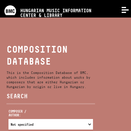
PROGRAMS
HUNGARIAN MUSIC INFORMATION
MENU
CENTER & LIBRARY
COMPETITIONS
TRAININGS
COMPOSITION
DATABASE
RELEASES
This is the Composition Database of BMC,
ABOUT US
which includes information about works by
composers that are either Hungarian or
Hungarian by origin or live in Hungary.
SEARCH
CONTACT
COMPOSER /
AUTHOR:
VIDEO GALLERY