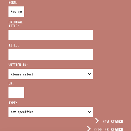
BORN:
ORIGINAL
TITLE:
ADDRESS
TITLE:
EMAIL
infokozpont@bmc.hu
WRITTEN IN:
PHONE
OR:
OPENING HOURS
TYPE:
NEW SEARCH
COMPLEX SEARCH